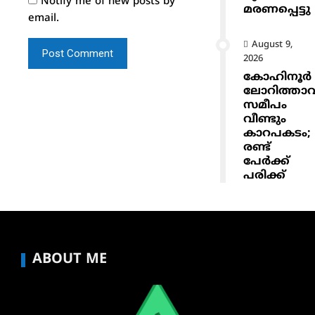
Notify me of new posts by
മരണപ്പെട്ടു
email.
August 9,
2026
കോഹിനൂർ
ലോറിത്താവ
സമീപം
വീണ്ടും
കാറപകടം;
രണ്ട്
പേർക്ക്
പരിക്ക്
ABOUT ME