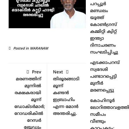
പറപ്പൂർ
മണ്ഡലം
യൂത്ത്
കോൺഗ്രസ്
കമ്മിറ്റി ക്വിറ്റ്
ഇന്ത്യാ
ദിനാചരണം
Posted in
MARANAM
സംഘടിപ്പിച്ചു
എടക്കാപറമ്പ്
സ്വദേശി
Prev
Next
പണ്ടാറപ്പെട്ടി
മരണത്തിന്
തിരൂരങ്ങാടി
മുനീർ
മുന്നിൽ
മൂന്ന്
മരണപ്പെട്ടു
രക്ഷകരായി
കണ്ടൻ
മൂന്ന്
ഇബ്രാഹിം
കോഹിനൂർ
ഡോക്ടർമാർ;
എന്ന മോൻ
ലോറിത്താവളത്തി
റോഡരികിൽ
അന്തരിച്ചു.
സമീപം
റേസർ
വീണ്ടും
ബ്ലേഡും
കാറപകടം;