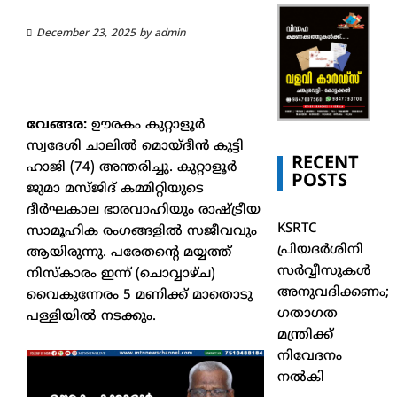
December 23, 2025
by
admin
വേങ്ങര:
ഊരകം കുറ്റാളൂർ
സ്വദേശി ചാലിൽ മൊയ്‌ദീൻ കുട്ടി
RECENT
ഹാജി (74) അന്തരിച്ചു. കുറ്റാളൂർ
POSTS
ജുമാ മസ്ജിദ് കമ്മിറ്റിയുടെ
ദീർഘകാല ഭാരവാഹിയും രാഷ്ട്രീയ
KSRTC
സാമൂഹിക രംഗങ്ങളിൽ സജീവവും
പ്രിയദർശിനി
ആയിരുന്നു. പരേതന്റെ മയ്യത്ത്
സർവ്വീസുകൾ
നിസ്കാരം ഇന്ന് (ചൊവ്വാഴ്ച)
അനുവദിക്കണം;
വൈകുന്നേരം 5 മണിക്ക് മാതൊടു
ഗതാഗത
പള്ളിയിൽ നടക്കും.
മന്ത്രിക്ക്
നിവേദനം
നൽകി