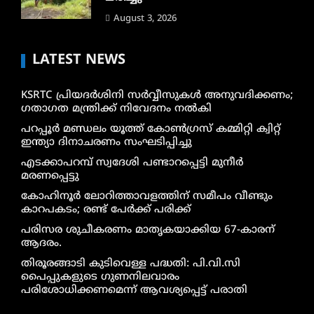
August 3, 2026
LATEST NEWS
KSRTC പ്രിയദർശിനി സർവ്വീസുകൾ അനുവദിക്കണം;
ഗതാഗത മന്ത്രിക്ക് നിവേദനം നൽകി
പറപ്പൂർ മണ്ഡലം യൂത്ത് കോൺഗ്രസ് കമ്മിറ്റി ക്വിറ്റ്
ഇന്ത്യാ ദിനാചരണം സംഘടിപ്പിച്ചു
എടക്കാപറമ്പ് സ്വദേശി പണ്ടാറപ്പെട്ടി മുനീർ
മരണപ്പെട്ടു
കോഹിനൂർ ലോറിത്താവളത്തിന് സമീപം വീണ്ടും
കാറപകടം; രണ്ട് പേർക്ക് പരിക്ക്
പരിസര ശുചീകരണം മാതൃകയാക്കിയ 67-കാരന്
ആദരം.
തിരൂരങ്ങാടി കുടിവെള്ള പദ്ധതി: പി.വി.സി
പൈപ്പുകളുടെ ഗുണനിലവാരം
പരിശോധിക്കണമെന്ന് ആവശ്യപ്പെട്ട് പരാതി