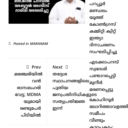
പറപ്പൂർ
മണ്ഡലം
യൂത്ത്
കോൺഗ്രസ്
കമ്മിറ്റി ക്വിറ്റ്
ഇന്ത്യാ
Posted in
MARANAM
ദിനാചരണം
സംഘടിപ്പിച്ചു
എടക്കാപറമ്പ്
Prev
Next
സ്വദേശി
മഞ്ചേരിയിൽ
തദ്ദേശ
പണ്ടാറപ്പെട്ടി
വൻ
സ്ഥാപനങ്ങളിലെ
മുനീർ
രാസലഹരി
പുതിയ
മരണപ്പെട്ടു
വേട്ട; MDMA
ജനപ്രതിനിധികളുടെ
കോഹിനൂർ
യുമായി
സത്യപ്രതിജ്ഞ
ലോറിത്താവളത്തി
രണ്ടുപേർ
ഇന്ന്
സമീപം
പിടിയിൽ
വീണ്ടും
കാറപകടം;