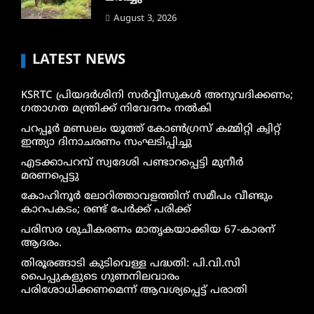
August 3, 2026
LATEST NEWS
KSRTC പ്രിയദർശിനി സർവ്വീസുകൾ അനുവദിക്കണം;
ഗതാഗത മന്ത്രിക്ക് നിവേദനം നൽകി
പറപ്പൂർ മണ്ഡലം യൂത്ത് കോൺഗ്രസ് കമ്മിറ്റി ക്വിറ്റ്
ഇന്ത്യാ ദിനാചരണം സംഘടിപ്പിച്ചു
എടക്കാപറമ്പ് സ്വദേശി പണ്ടാറപ്പെട്ടി മുനീർ
മരണപ്പെട്ടു
കോഹിനൂർ ലോറിത്താവളത്തിന് സമീപം വീണ്ടും
കാറപകടം; രണ്ട് പേർക്ക് പരിക്ക്
പരിസര ശുചീകരണം മാതൃകയാക്കിയ 67-കാരന്
ആദരം.
തിരൂരങ്ങാടി കുടിവെള്ള പദ്ധതി: പി.വി.സി
പൈപ്പുകളുടെ ഗുണനിലവാരം
പരിശോധിക്കണമെന്ന് ആവശ്യപ്പെട്ട് പരാതി