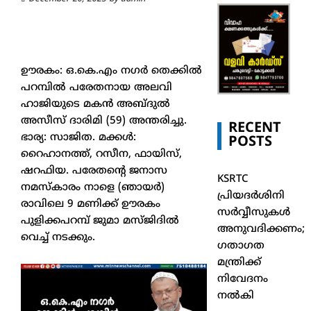
ഊരകം: ഒ.കെ.എം നഗർ തെക്കിൽ
പറമ്പിൽ പരേതനായ അലവി
ഹാജിയുടെ മകൻ അബ്ദുൽ
അസീസ് ദാരിമി (59) അന്തരിച്ചു.
RECENT
ഭാര്യ: സാജിത. മക്കൾ:
POSTS
റൈഹാനത്ത്, റസീന, ഫായിസ്,
ഷറഫിയ. പരേതന്റെ ജനാസ
KSRTC
നമസ്‌കാരം നാളെ (ഞായർ)
പ്രിയദർശിനി
രാവിലെ 9 മണിക്ക് ഊരകം
സർവ്വീസുകൾ
പുളിക്കപറമ്പ് ജുമാ മസ്ജിദിൽ
അനുവദിക്കണം;
വെച്ച് നടക്കും.
ഗതാഗത
മന്ത്രിക്ക്
നിവേദനം
നൽകി