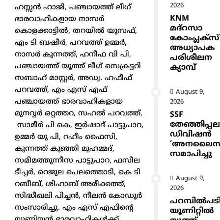
2026
ഹസ്സന്‍ ഹാജി, പഞ്ചായത്ത് ലീഗ്
KNM
ഭാരവാഹികളായ നാസര്‍
മദ്റസാ
കൊളക്കാട്ടില്‍, തറയില്‍ യൂസഫ്,
കോംപ്ലക്സ്
എം ടി ബഷീര്‍, പറവത്ത് ഉമ്മര്‍,
അധ്യാപക
നാസര്‍ കുന്നത്ത്, ഹനീഫ വി പി,
പരിശീലന
പഞ്ചായത്ത് യൂത്ത് ലീഗ് സെക്രട്ടറി
ക്യാമ്പ്
സബാഹ് മാസ്റ്റര്‍, അഡ്വ. ഹഫീഫ്
പറവത്ത്, എം എസ് എഫ്
August 9,
പഞ്ചായത്ത് ഭാരവാഹികളായ
2026
മുനവ്വര്‍ ഒറ്റത്തറ, സഹല്‍ പറവത്ത്,
SSF
തേഞ്ഞിപ്പല
സാമീര്‍ പി കെ, ഇര്‍ഷാദ് പാട്ടുപാറ,
ഡിവിഷൻ
ഉമ്മര്‍ യു പി, റഹീം ഫൈസി,
‘അനലൈസ
കുന്നത്ത് കുഞ്ഞി മുഹമ്മദ്,
സമാപിച്ചു
സമീമത്തുന്നീസ പാട്ടുപാറ, ഫസീല
ടീച്ചര്‍, റെജുല പെലത്തൊടി, കെ ടി
August 9,
റബീബ്, ശിഹാബ് അരീക്കത്ത്,
2026
സിദ്ധീഖലി പിച്ചന്‍, നീലന്‍ കോഡൂര്‍
പറമ്പിൽപട
സംസാരിച്ചു. എം എസ് എഫിന്റെ
യൂണിറ്റിൽ
യൂണിയന്‍ ഭാരവാഹികള്‍ക്ക്