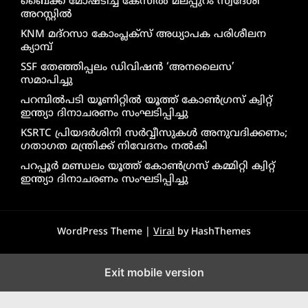
ബൈക്ക് മോഷ്ടിച്ച കേസിൽ മലപ്പുറം സ്വദേശി
അറസ്റ്റിൽ
KNM മദ്റസാ കോംപ്ലക്സ് അധ്യാപക പരിശീലന
ക്യാമ്പ്
SSF തേഞ്ഞിപ്പലം ഡിവിഷൻ ‘അനലൈസ’
സമാപിച്ചു
പറമ്പിൽപടി യൂണിറ്റിൽ യൂത്ത് കോൺഗ്രസ് ക്വിറ്റ്
ഇന്ത്യാ ദിനാചരണം സംഘടിപ്പിച്ചു
KSRTC പ്രിയദർശിനി സർവ്വീസുകൾ അനുവദിക്കണം;
ഗതാഗത മന്ത്രിക്ക് നിവേദനം നൽകി
പറപ്പൂർ മണ്ഡലം യൂത്ത് കോൺഗ്രസ് കമ്മിറ്റി ക്വിറ്റ്
ഇന്ത്യാ ദിനാചരണം സംഘടിപ്പിച്ചു
WordPress Theme |
Viral
by HashThemes
Exit mobile version