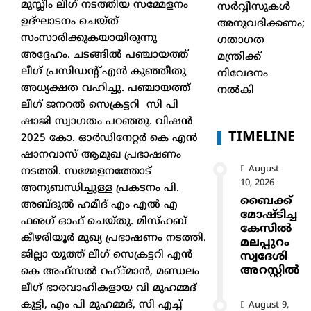
മുസ്ലീം ലീഗ് നടത്തിയ സമ്മേളനം
സർവ്വീസുകൾ
ഉദ്ഘാടനം ചെയ്ത്
അനുവദിക്കണം;
സംസാരിക്കുകയായിരുന്നു
ഗതാഗത
അദ്ദേഹം. ചടങ്ങില്‍ പഞ്ചായത്ത്
മന്ത്രിക്ക്
ലീഗ് പ്രസിഡന്റ് എന്‍ കുഞ്ഞീതു
നിവേദനം
അധ്യക്ഷത വഹിച്ചു. പഞ്ചായത്ത്
നൽകി
ലീഗ് ജനറല്‍ സെക്രട്ടറി സി പി
ഷാജി സ്വാഗതം പറഞ്ഞു. വിഷന്‍
TIMELINE
2025 കോ. ഓര്‍ഡിനേറ്റര്‍ കെ എന്‍
ഷാനവാസ് ആമുഖ പ്രഭാഷണം
August
നടത്തി. സമ്മേളനത്തോട്
10, 2026
അനുബന്ധിച്ചുള്ള പ്രകടനം പി.
ബൈക്ക്
അബ്ദുല്‍ ഹമീദ് എം എല്‍ എ
മോഷ്ടിച്ച
ഫഌഗ് ഓഫ് ചെയ്തു. മിസ്ഹബ്
കേസിൽ
കീഴരിയൂര്‍ മുഖ്യ പ്രഭാഷണം നടത്തി.
മലപ്പുറം
ജില്ലാ യൂത്ത് ലീഗ് സെക്രട്ടറി എന്‍
സ്വദേശി
അറസ്റ്റിൽ
കെ അഫ്‌സല്‍ റഹ്്മാന്‍, മണ്ഡലം
ലീഗ് ഭാരവാഹികളായ വി മുഹമ്മദ്
കുട്ടി, എം പി മുഹമ്മദ്, സി എച്ച്
August 9,