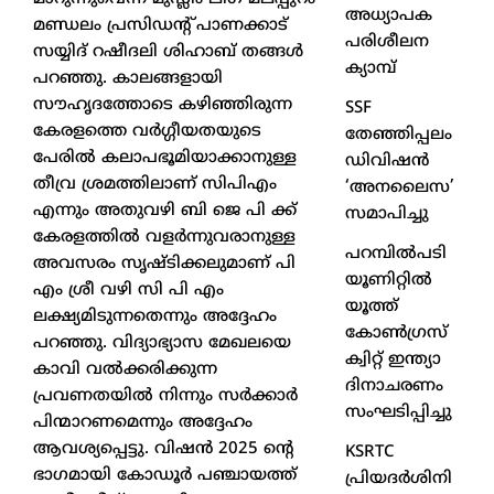
അധ്യാപക
മണ്ഡലം പ്രസിഡന്റ് പാണക്കാട്
പരിശീലന
സയ്യിദ് റഷീദലി ശിഹാബ് തങ്ങള്‍
ക്യാമ്പ്
പറഞ്ഞു. കാലങ്ങളായി
സൗഹൃദത്തോടെ കഴിഞ്ഞിരുന്ന
SSF
കേരളത്തെ വര്‍ഗ്ഗീയതയുടെ
തേഞ്ഞിപ്പലം
പേരില്‍ കലാപഭൂമിയാക്കാനുള്ള
ഡിവിഷൻ
തീവ്ര ശ്രമത്തിലാണ് സിപിഎം
‘അനലൈസ’
എന്നും അതുവഴി ബി ജെ പി ക്ക്
സമാപിച്ചു
കേരളത്തില്‍ വളര്‍ന്നുവരാനുള്ള
പറമ്പിൽപടി
അവസരം സൃഷ്ടിക്കലുമാണ് പി
യൂണിറ്റിൽ
എം ശ്രീ വഴി സി പി എം
യൂത്ത്
ലക്ഷ്യമിടുന്നതെന്നും അദ്ദേഹം
കോൺഗ്രസ്
പറഞ്ഞു. വിദ്യാഭ്യാസ മേഖലയെ
ക്വിറ്റ് ഇന്ത്യാ
കാവി വല്‍ക്കരിക്കുന്ന
ദിനാചരണം
പ്രവണതയില്‍ നിന്നും സര്‍ക്കാര്‍
സംഘടിപ്പിച്ചു
പിന്മാറണമെന്നും അദ്ദേഹം
ആവശ്യപ്പെട്ടു. വിഷന്‍ 2025 ന്റെ
KSRTC
ഭാഗമായി കോഡൂര്‍ പഞ്ചായത്ത്
പ്രിയദർശിനി