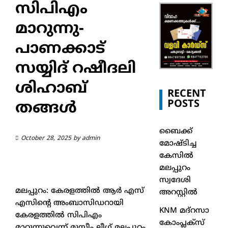
സിപിഎം
മാറുന്നു-
പാണക്കാട്
സയ്യിദ് റഷീദലി
ശിഹാബ്
RECENT
POSTS
തങ്ങള്‍
ബൈക്ക്
October 28, 2025
by
admin
മോഷ്ടിച്ച
കേസിൽ
മലപ്പുറം
സ്വദേശി
മലപ്പുറം: കേരളത്തില്‍ ആര്‍ എസ്
അറസ്റ്റിൽ
എസിന്റെ അംബാസിഡറായി
KNM മദ്റസാ
കേരളത്തില്‍ സിപിഎം
കോംപ്ലക്സ്
മാറുന്നുവെന്ന് മുസ്ലീം ലീഗ് മലപ്പുറം