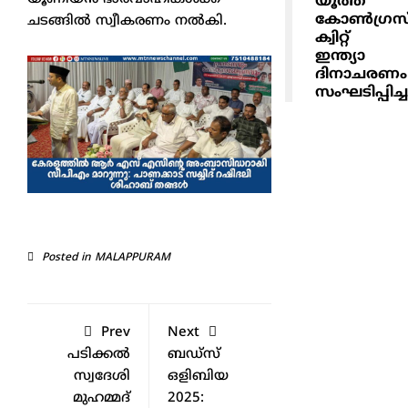
യൂത്ത്
കോൺഗ്രസ
ചടങ്ങില്‍ സ്വീകരണം നല്‍കി.
ക്വിറ്റ്
ഇന്ത്യാ
ദിനാചരണം
സംഘടിപ്പിച്ച
Posted in
MALAPPURAM
Prev
Next
പടിക്കല്‍
ബഡ്‌സ്
സ്വദേശി
ഒളിബിയ
മുഹമ്മദ്
2025: