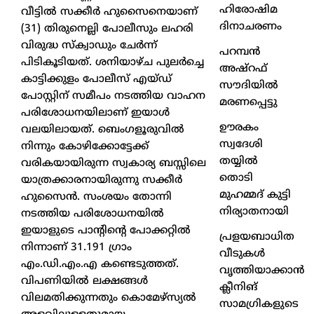
ഹിരോഷിമ
വീട്ടിൽ സക്കീർ ഹുസൈനെയാണ്
ദിനാചരണം
(31) തിരുനെല്ലി പോലീസും ലഹരി
വിരുദ്ധ സ്ക്വാഡും ചേർന്ന്
പറമ്പൻ
പിടികൂടിയത്. ശനിയാഴ്ച പുലർച്ചെ
അഷ്‌റഫ്
കാട്ടിക്കുളം പോലീസ് എയ്ഡ്
സൗദിയിൽ
പോസ്റ്റിന് സമീപം നടത്തിയ വാഹന
മരണപ്പെട്ടു
പരിശോധനയിലാണ് ഇയാൾ
ഊരകം
വലയിലായത്. ബെംഗളൂരുവിൽ
സ്വദേശി
നിന്നും കോഴിക്കോട്ടേക്ക്
തയ്യിൽ
വരികയായിരുന്ന സ്വകാര്യ ബസ്സിലെ
തൊടി
യാത്രക്കാരനായിരുന്നു സക്കീർ
മുഹമ്മദ് കുട്ടി
ഹുസൈൻ. സംശയം തോന്നി
നിര്യാതനായി
നടത്തിയ പരിശോധനയിൽ
ഇയാളുടെ പാന്റിന്റെ പോക്കറ്റിൽ
പ്രളയബാധിത
നിന്നാണ് 31.191 ഗ്രാം
വീടുകൾ
എം.ഡി.എം.എ കണ്ടെടുത്തത്.
വൃത്തിയാക്കാൻ
വിപണിയിൽ ലക്ഷങ്ങൾ
ക്ലീനിങ്
വിലമതിക്കുന്നതും കൊമേഴ്‌സ്യൽ
സാമഗ്രികളുടെ