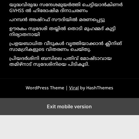
യുദ്ധവിരുദ്ധ സന്ദേശമുയർത്തി ചെട്ടിയാൻകിണർ
GVHSS ൽ ഹിരോഷിമ ദിനാചരണം
പറമ്പൻ അഷ്‌റഫ് സൗദിയിൽ മരണപ്പെട്ടു
ഊരകം സ്വദേശി തയ്യിൽ തൊടി മുഹമ്മദ് കുട്ടി
നിര്യാതനായി
പ്രളയബാധിത വീടുകൾ വൃത്തിയാക്കാൻ ക്ലീനിങ്
സാമഗ്രികളുടെ വിതരണം ചെയ്തു.
പ്രിയദർശിനി ബസിലെ പതിവ് മോഷ്ടാവായ
തമിഴ്നാട് സ്വദേശിനിയെ പിടികൂടി.
WordPress Theme |
Viral
by HashThemes
Exit mobile version