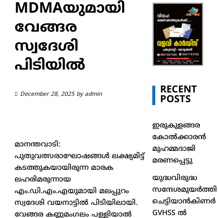
MDMAയുമായി
വേങ്ങര
സ്വദേശി
പിടിയിൽ
RECENT
December 28, 2025
by
admin
POSTS
ഇരുകുളങ്ങര
കോൽക്കാരൻ
മാനന്തവാടി:
മുഹമ്മദാജി
പുതുവത്സരാഘോഷങ്ങൾ ലക്ഷ്യമിട്ട്
മരണപ്പെട്ടു
കടത്തുകയായിരുന്ന മാരക
യുദ്ധവിരുദ്ധ
ലഹരിമരുന്നായ
സന്ദേശമുയർത്തി
എം.ഡി.എം.എയുമായി മലപ്പുറം
ചെട്ടിയാൻകിണർ
സ്വദേശി വയനാട്ടിൽ പിടിയിലായി.
GVHSS ൽ
വേങ്ങര കണ്ണമംഗലം പള്ളിയാൽ