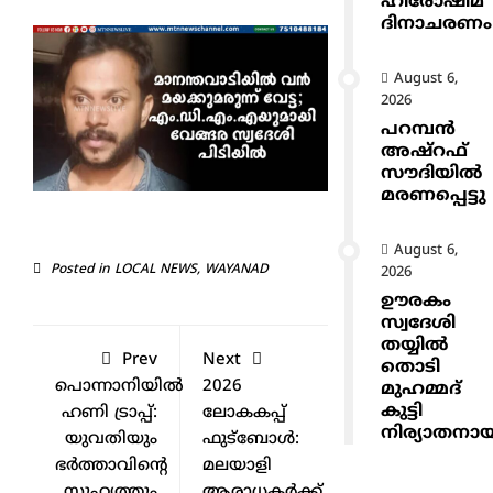
ഹിരോഷിമ
ദിനാചരണം
August 6,
2026
പറമ്പൻ
അഷ്‌റഫ്
സൗദിയിൽ
മരണപ്പെട്ടു
August 6,
Posted in
LOCAL NEWS
,
WAYANAD
2026
ഊരകം
സ്വദേശി
തയ്യിൽ
Prev
Next
തൊടി
പൊന്നാനിയിൽ
2026
മുഹമ്മദ്
കുട്ടി
ഹണി ട്രാപ്പ്:
ലോകകപ്പ്
നിര്യാതനാ
യുവതിയും
ഫുട്ബോൾ:
ഭർത്താവിന്റെ
മലയാളി
സുഹൃത്തും
ആരാധകർക്ക്