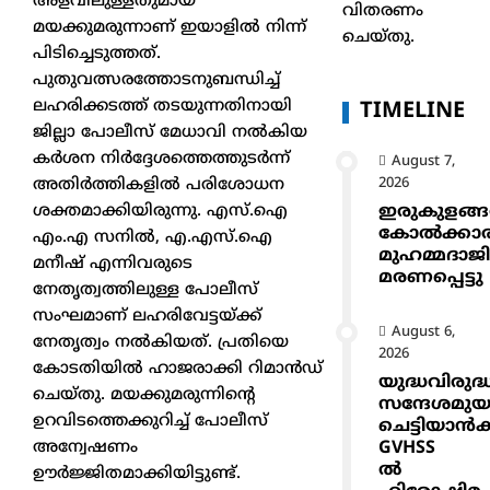
അളവിലുള്ളതുമായ
വിതരണം
മയക്കുമരുന്നാണ് ഇയാളിൽ നിന്ന്
ചെയ്തു.
പിടിച്ചെടുത്തത്.
പുതുവത്സരത്തോടനുബന്ധിച്ച്
ലഹരിക്കടത്ത് തടയുന്നതിനായി
TIMELINE
ജില്ലാ പോലീസ് മേധാവി നൽകിയ
കർശന നിർദ്ദേശത്തെത്തുടർന്ന്
August 7,
2026
അതിർത്തികളിൽ പരിശോധന
ഇരുകുളങ്
ശക്തമാക്കിയിരുന്നു. എസ്.ഐ
കോൽക്കാ
എം.എ സനിൽ, എ.എസ്.ഐ
മുഹമ്മദാജ
മനീഷ് എന്നിവരുടെ
മരണപ്പെട്ടു
നേതൃത്വത്തിലുള്ള പോലീസ്
സംഘമാണ് ലഹരിവേട്ടയ്ക്ക്
August 6,
നേതൃത്വം നൽകിയത്. പ്രതിയെ
2026
കോടതിയിൽ ഹാജരാക്കി റിമാൻഡ്
യുദ്ധവിരുദ്
ചെയ്തു. മയക്കുമരുന്നിന്റെ
സന്ദേശമുയ
ഉറവിടത്തെക്കുറിച്ച് പോലീസ്
ചെട്ടിയാ
GVHSS
അന്വേഷണം
ൽ
ഊർജ്ജിതമാക്കിയിട്ടുണ്ട്.