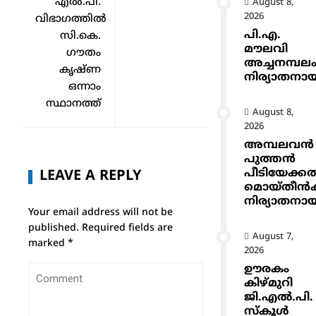
എൽ.പി.
August 8,
2026
വിഭാഗത്തിൽ
പി.എ.
സി.കെ.
മൗലവി
ഗൗതം
അച്ചനമ്പല
കൃഷ്ണ
നിര്യാതനാ
ഒന്നാം
സ്ഥാനത്ത്
August 8,
2026
അമ്പലവൻ
പുത്തൻ
പീടിയേക്ക
LEAVE A REPLY
മൊയ്തീൻകുട
നിര്യാതനാ
Your email address will not be
published.
Required fields are
August 7,
marked
*
2026
ഊരകം
കിഴ്മുറി
ജി.എൽ.പി.
സ്കൂൾ