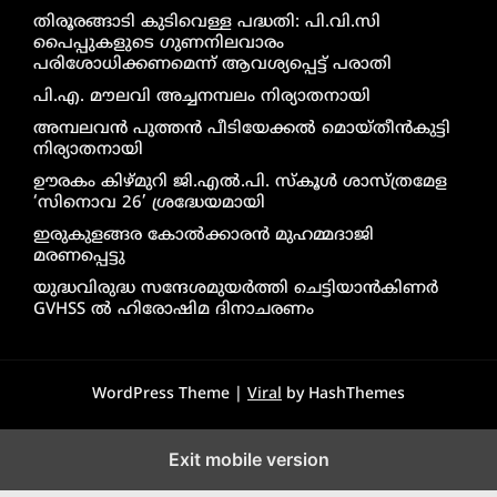
തിരൂരങ്ങാടി കുടിവെള്ള പദ്ധതി: പി.വി.സി
പൈപ്പുകളുടെ ഗുണനിലവാരം
പരിശോധിക്കണമെന്ന് ആവശ്യപ്പെട്ട് പരാതി
പി.എ. മൗലവി അച്ചനമ്പലം നിര്യാതനായി
അമ്പലവൻ പുത്തൻ പീടിയേക്കൽ മൊയ്തീൻകുട്ടി
നിര്യാതനായി
ഊരകം കിഴ്മുറി ജി.എൽ.പി. സ്കൂൾ ശാസ്ത്രമേള
‘സിനൊവ 26’ ശ്രദ്ധേയമായി
ഇരുകുളങ്ങര കോൽക്കാരൻ മുഹമ്മദാജി
മരണപ്പെട്ടു
യുദ്ധവിരുദ്ധ സന്ദേശമുയർത്തി ചെട്ടിയാൻകിണർ
GVHSS ൽ ഹിരോഷിമ ദിനാചരണം
WordPress Theme |
Viral
by HashThemes
Exit mobile version