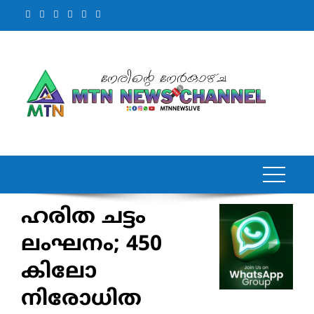
Skip
to
content
ഹരിത ചട്ടം
ലംഘനം; 450
കിലോ
നിരോധിത