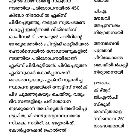
പരാതി
എൻഫോഴ്‌സ്‌മെന്റ് സ്ക്വാഡ്
നടത്തിയ പരിശോധനയിൽ 450
പി.എ.
കിലോ നിരോധിത ഫ്ലക്സ്
മൗലവി
പിടിച്ചെടുത്തു. തദ്ദേശ സ്വയംഭരണ
അച്ചനമ്പലം
വകുപ്പ് ഇന്റേണൽ വിജിലൻസ്
നിര്യാതനായി
ഓഫീസർ ടി. ഷാഹുൽ ഹമീദിന്റെ
അമ്പലവൻ
നേതൃത്വത്തിൽ പ്രിന്റിങ് മെറ്റീരിയൽ
പുത്തൻ
ഹോൾസെയിൽ ഗോഡൗണുകളിൽ
പീടിയേക്കൽ
നടത്തിയ പരിശോധനയിലാണ്
മൊയ്തീൻകുട്ടി
ഫ്ലക്സ് പിടികൂടിയത്. പിടിച്ചെടുത്ത
നിര്യാതനായി
ഫ്ലക്സുകൾ കോർപ്പറേഷന്
കൈമാറുകയും ഫ്ലക്സ് സൂക്ഷിച്ച
ഊരകം
സ്ഥാപന ഉടമയ്ക്ക് നോട്ടീസ് നൽകി
കിഴ്മുറി
പിഴ ചുമത്തുകയും ചെയ്തു. വരും
ജി.എൽ.പി.
ദിവസങ്ങളിലും പരിശോധന
സ്കൂൾ
തുടരുമെന്ന് അധികൃതർ അറിയിച്ചു.
ശാസ്ത്രമേള
ശുചിത്വ മിഷൻ ഉദ്യോഗസ്ഥരായ
‘സിനൊവ 26’
സി.കെ. സരിത്, ഒ. ജ്യോതിഷ്,
ശ്രദ്ധേയമായി
കോർപ്പറേഷൻ ഹെൽത്ത്