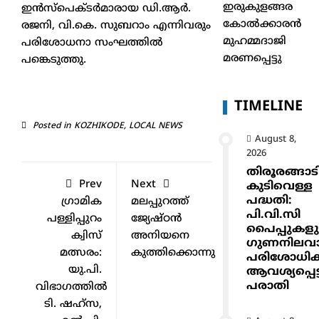
ഇരുകുളങ്ങര
ഇൻസ്പെക്ടർമാരായ ഡി.ആർ.
കോൽക്കാരൻ
രജനി, വി.കെ. സുബറാം എന്നിവരും
മുഹമ്മദാജി
പരിശോധനാ സംഘത്തിൽ
മരണപ്പെട്ടു
പങ്കെടുത്തു.
TIMELINE
Posted in
KOZHIKODE
,
LOCAL NEWS
August 8,
2026
തിരൂരങ്ങാട
Prev
Next
കുടിവെള്ള
പദ്ധതി:
ഗ്രാമിക
മലപ്പുറത്ത്
പി.വി.സി
പള്ളിപ്പുറം
ജ്യേഷ്ഠന്‍
പൈപ്പുകള
ക്വിസ്
അനിയനെ
ഗുണനിലവ
മത്സരം:
കുത്തിക്കൊന്നു
പരിശോധിക്
യു.പി.
ആവശ്യപ്പെട്ട
പരാതി
വിഭാഗത്തിൽ
ടി. ഷഹ്‌സ,