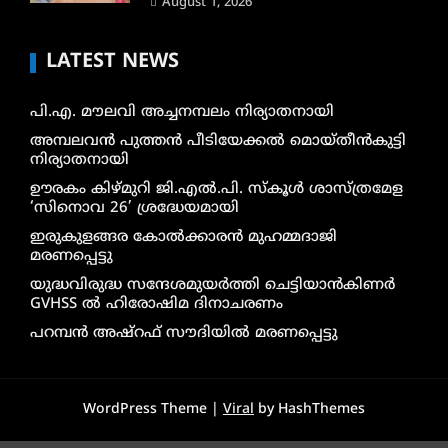
August 1, 2026
LATEST NEWS
പി.എ. മൗലവി അച്ചനമ്പലം നിര്യാതനായി
അമ്പലവൻ പുത്തൻ പീടിയേക്കൽ മൊയ്തീൻകുട്ടി
നിര്യാതനായി
ഊരകം കിഴ്മുറി ജി.എൽ.പി. സ്കൂൾ ശാസ്ത്രമേള
‘സിനൊവ 26’ ശ്രദ്ധേയമായി
ഇരുകുളങ്ങര കോൽക്കാരൻ മുഹമ്മദാജി
മരണപ്പെട്ടു
യുദ്ധവിരുദ്ധ സന്ദേശമുയർത്തി ചെട്ടിയാൻകിണർ
GVHSS ൽ ഹിരോഷിമ ദിനാചരണം
പറമ്പൻ അഷ്‌റഫ് സൗദിയിൽ മരണപ്പെട്ടു
WordPress Theme |
Viral
by HashThemes