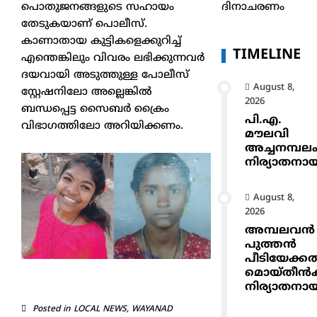
ദിനാചരണം
പൊതുജനങ്ങളുടെ സഹായം
തേടുകയാണ് പൊലീസ്.
കാണാതായ കുട്ടികളെക്കുറിച്ച്
TIMELINE
എന്തെങ്കിലും വിവരം ലഭിക്കുന്നവർ
ദയവായി അടുത്തുള്ള പോലീസ്
August 8,
സ്റ്റേഷനിലോ അല്ലെങ്കിൽ
2026
ബന്ധപ്പെട്ട സൈബർ ക്രൈം
പി.എ.
വിഭാഗത്തിലോ അറിയിക്കണം.
മൗലവി
അച്ചനമ്പല
നിര്യാതനാ
August 8,
2026
അമ്പലവൻ
പുത്തൻ
പീടിയേക്ക
മൊയ്തീൻകുട
നിര്യാതനാ
Posted in
LOCAL NEWS
,
WAYANAD