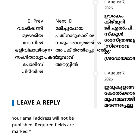
August 7,
2026
ഊരകം
Prev
Next
കിഴ്മുറി
ജി.എൽ.പി.
വധഭീഷണി
മരിച്ചുപോയ
സ്കൂൾ
മുഴക്കിയ
പതിനാറുകാരിയെ
ശാസ്ത്രമേ
കേസില്‍
സമൂഹമാധ്യമത്തില്‍
‘സിനൊവ
ഒളിവിലായിരുന്ന
അപകീര്‍ത്തിപ്പെടുത്തി;
26’
സംഗീതാധ്യാപകൻ
യുവാവ്
ശ്രദ്ധേയമാ
പോലീസ്
അറസ്റ്റില്‍
പിടിയിൽ
August 7,
2026
ഇരുകുളങ്
കോൽക്കാ
മുഹമ്മദാജ
LEAVE A REPLY
മരണപ്പെട്ടു
Your email address will not be
published.
Required fields are
marked
*