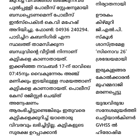
കുറിച്ച് വിവരങ്ങള്‍ ലഭിക്കുന്നവര്‍
നിര്യാതനായി
പുല്‍പ്പള്ളി പോലീസ് സ്റ്റേഷനുമായി
ഊരകം
ബന്ധപ്പെടണമെന്ന് പോലീസ്
കിഴ്മുറി
ഇന്‍സ്പെക്ടര്‍ കെ.വി മഹേഷ്
ജി.എൽ.പി.
അറിയിച്ചു. ഫോണ്‍: 04936 240294.
സ്കൂൾ
പാടിച്ചിറ കബനിഗിരി എന്ന
ശാസ്ത്രമേള
സ്ഥലത്ത് താമസിക്കുന്ന
‘സിനൊവ 26’
ബന്ധുവിന്റെ വീട്ടിൽ നിന്നാണ്
ശ്രദ്ധേയമായി
കുട്ടികളെ കാണാതായത്.
ഇക്കഴിഞ്ഞ നവംബർ 17-ന് രാവിലെ
ഇരുകുളങ്ങര
07:45നും വൈകുന്നേരം അഞ്ച്
കോൽക്കാരൻ
മണിക്കും ഇടയിലുള്ള സമയത്താണ്
മുഹമ്മദാജി
കുട്ടികളെ കാണാതായത്. പൊലീസ്
മരണപ്പെട്ടു
കേസ് രജിസ്റ്റർ ചെയ്ത്
യുദ്ധവിരുദ്ധ
അന്വേഷണം
സന്ദേശമുയർത്തി
ആരംഭിച്ചിട്ടുണ്ടെങ്കിലും ഇതുവരെ
ചെട്ടിയാൻകിണർ
കുട്ടികളെക്കുറിച്ച് യാതൊരു
GVHSS ൽ
വിവരവും ലഭിച്ചിട്ടില്ല. കുട്ടികളുടെ
ഹിരോഷിമ
സുരക്ഷ ഉറപ്പാക്കാൻ