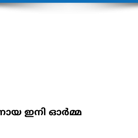
ായ ഇനി ഓര്‍മ്മ