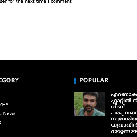
ser for the next time I comment.
EGORY
POPULAR
എറണാകു
t
ഫ്ലാറ്റിൽ നി
ZHA
വീണ്
പരപ്പനങ്ങ
g News
സ്വദേശി
s
യുവാവിന
ദാരുണാന്ത
i