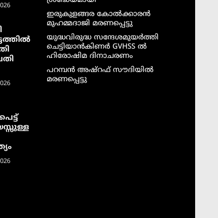
ശ്രദ്ധേയമായി
2026
ഇരുകുളങ്ങര കോൽക്കാരൻ
മുഹമ്മദാജി മരണപ്പെട്ടു
ി
യുദ്ധവിരുദ്ധ സന്ദേശമുയർത്തി
ടത്തില്‍
ചെട്ടിയാൻകിണർ GVHSS ൽ
തി
ഹിരോഷിമ ദിനാചരണം
വതി
പറമ്പൻ അഷ്‌റഫ് സൗദിയിൽ
മരണപ്പെട്ടു
2026
െട്ട്
സ്സുള്ള
്യം
2026