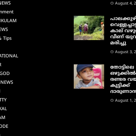
NEWS
August 4, 
inment
പാലക്കുഴ
NKULAM
വെള്ളച്ചാട്
EWS
കാല് വഴു
വീണ് യു
& Tips
മരിച്ചു
August 3, 
ATIONAL
R
തോട്ടിലെ
ഒഴുക്കിൽപ
AGOD
രണ്ടര വയ
 NEWS
കുട്ടിക്ക്
M
ദാരുണാന്ത
TTY
August 1, 
KAL
AM
ODE
e