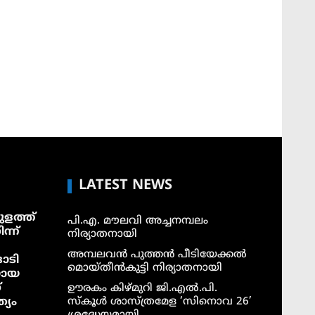
LATEST NEWS
ളത്ത്
പി.എ. മൗലവി അച്ചനമ്പലം
ന്ന്
നിര്യാതനായി
അമ്പലവൻ പുത്തൻ പീടിയേക്കൽ
ാടി
മൊയ്തീൻകുട്ടി നിര്യാതനായി
യായ
്
ഊരകം കിഴ്മുറി ജി.എൽ.പി.
്യം
സ്കൂൾ ശാസ്ത്രമേള ‘സിനൊവ 26’