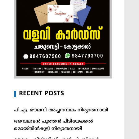
RECENT POSTS
പി.എ. മൗലവി അച്ചനമ്പലം നിര്യാതനായി
അമ്പലവൻ പുത്തൻ പീടിയേക്കൽ
മൊയ്തീൻകുട്ടി നിര്യാതനായി