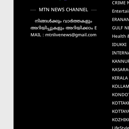
CRIME 
MTN NEWS CHANNEL
Enterta
ERANA
നിങ്ങൾക്കും വാർത്തകളും
അറിയിപ്പുകളും അറിയിക്കാം E
GULF N
MAIL : mtnlivenews@gmail.com
Health 
IDUKKI
INTERN
KANNU
KASAR
KERALA
KOLLA
KONDO
KOTTAK
KOTTAY
KOZHIK
LifeStyl