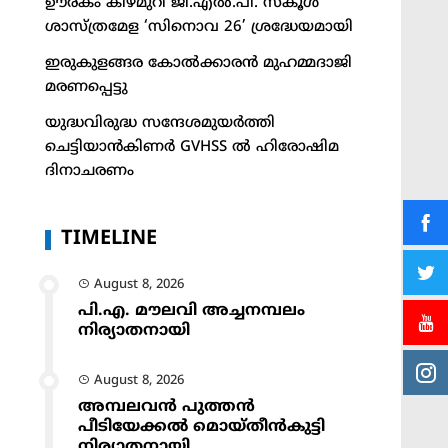
ഊരകം കിഴ്മുറി ജി.എൽ.പി. സ്കൂൾ
ശാസ്ത്രമേള ‘സിനൊവ 26’ ശ്രദ്ധേയമായി
ഇരുകുളങ്ങര കോൽക്കാരൻ മുഹമ്മദാജി
മരണപ്പെട്ടു
യുദ്ധവിരുദ്ധ സന്ദേശമുയർത്തി
ചെട്ടിയാൻകിണർ GVHSS ൽ ഹിരോഷിമ
ദിനാചരണം
TIMELINE
August 8, 2026
പി.എ. മൗലവി അച്ചനമ്പലം
നിര്യാതനായി
August 8, 2026
അമ്പലവൻ പുത്തൻ
പീടിയേക്കൽ മൊയ്തീൻകുട്ടി
നിര്യാതനായി