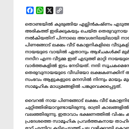
Facebook
WhatsApp
X
Copy
Link
തൊണ്ടയില്‍ കുരുങ്ങിയ എല്ലിന്‍കഷ്ണം എടുത്ത്
അരികത്ത് ഇരിക്കുകയും ചെയ്ത തെരുവുനായ 
നല്‍കിയതിന് പിന്നാലെ അവശനിലയിലായി നായ 
പിണങ്ങോട് ലക്ഷം വീട് കോളനികളിലെ വീടുകളി
നായയുടെ വായില്‍ ഏതാനും ആഴ്ചകള്‍ക്ക് മുമ്
നസീറ എന്ന വീട്ടമ്മ ഇത് എടുത്ത് മാറ്റി നായയ
വാര്‍ത്തകളില്‍ ഇടം നേടിയത്. നന്ദി സൂചകമെന
തെരുവുനായയുടെ വീഡിയോ ലക്ഷകണക്കിന് ആള
സംഭവം ആളുകളുടെ മനസില്‍ നിന്നും മായും മുമ
സാമൂഹിക മാധ്യമങ്ങളില്‍ പങ്കുവെക്കപ്പെട്ടത്.
വൈറല്‍ നായ പിണങ്ങോട് ലക്ഷം വീട് കോളനിയില
ചുറ്റിത്തിരിയാറുണ്ടായിരുന്നു. രാത്രി കാലങ്ങള
വലഞ്ഞിരുന്നു. ഇതാവാം ഭക്ഷണത്തില്‍ വിഷം 
പ്രദേശത്തെ സാമൂഹിക പ്രവര്‍ത്തകനായ താഹിര്‍ 
മാറ്റ് എന്നിവ കടിച്ചെടുത്ത് പല വഴിക്കായി കൊ