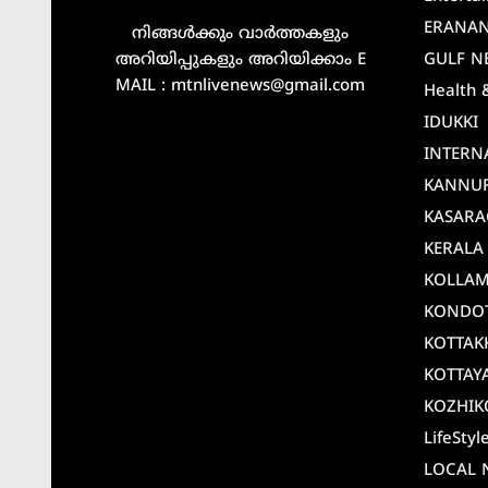
ERANA
നിങ്ങൾക്കും വാർത്തകളും
അറിയിപ്പുകളും അറിയിക്കാം E
GULF N
MAIL : mtnlivenews@gmail.com
Health 
IDUKKI
INTERN
KANNU
KASAR
KERALA
KOLLA
KONDO
KOTTAK
KOTTAY
KOZHIK
LifeStyl
LOCAL 