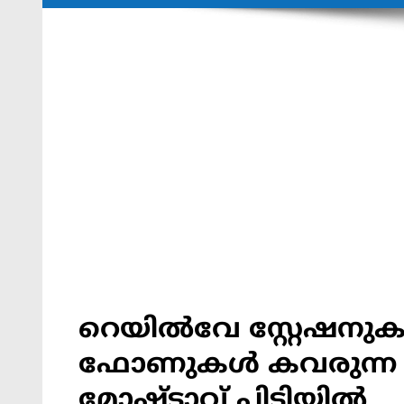
റെയില്‍വേ സ്റ്റേഷനു
ഫോണുകള്‍ കവരുന്ന
മോഷ്ടാവ് പിടിയിൽ