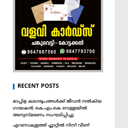
RECENT POSTS
മാപ്പിള കലാരൂപങ്ങൾക്ക് ജീവൻ നൽകിയ
ഗായകൻ; കെ.എം.കെ വെള്ളയിൽ
അനുസ്മരണം സംഘടിപ്പിച്ചു
എറണാകുളത്ത് ഫ്ലാറ്റിൽ നിന്ന് വീണ്