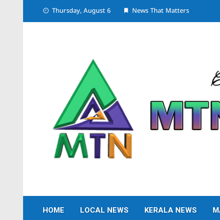
Skip
Thursday, August 6
News That Matters
to
content
HOME
LOCAL NEWS
KERALA NEWS
M