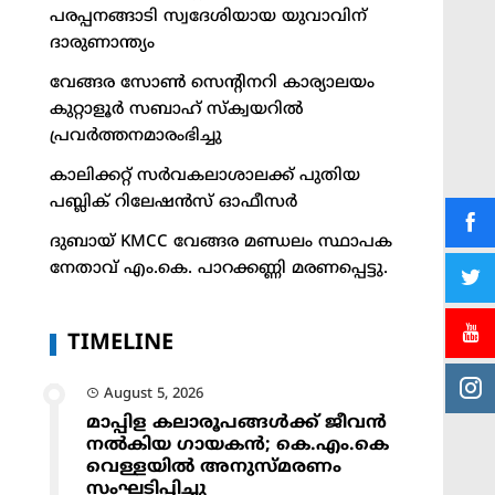
പരപ്പനങ്ങാടി സ്വദേശിയായ യുവാവിന്
ദാരുണാന്ത്യം
വേങ്ങര സോൺ സെൻ്റിനറി കാര്യാലയം
കുറ്റാളൂർ സബാഹ് സ്ക്വയറിൽ
പ്രവർത്തനമാരംഭിച്ചു
കാലിക്കറ്റ് സർവകലാശാലക്ക് പുതിയ
പബ്ലിക് റിലേഷൻസ് ഓഫീസർ
ദുബായ് KMCC വേങ്ങര മണ്ഡലം സ്ഥാപക
നേതാവ് എം.കെ. പാറക്കണ്ണി മരണപ്പെട്ടു.
TIMELINE
August 5, 2026
മാപ്പിള കലാരൂപങ്ങൾക്ക് ജീവൻ
നൽകിയ ഗായകൻ; കെ.എം.കെ
വെള്ളയിൽ അനുസ്മരണം
സംഘടിപ്പിച്ചു