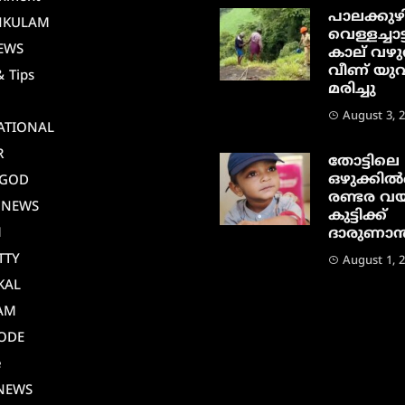
പാലക്കുഴ
NKULAM
വെള്ളച്ചാട്
EWS
കാല് വഴു
വീണ് യു
& Tips
മരിച്ചു
August 3, 
ATIONAL
R
തോട്ടിലെ
ഒഴുക്കിൽപ
AGOD
രണ്ടര വയ
 NEWS
കുട്ടിക്ക്
M
ദാരുണാന്ത
TTY
August 1, 
KAL
AM
ODE
e
NEWS