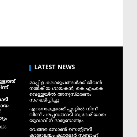
LATEST NEWS
ളത്ത്
മാപ്പിള കലാരൂപങ്ങൾക്ക് ജീവൻ
ന്ന്
നൽകിയ ഗായകൻ; കെ.എം.കെ
വെള്ളയിൽ അനുസ്മരണം
ാടി
സംഘടിപ്പിച്ചു
യായ
എറണാകുളത്ത് ഫ്ലാറ്റിൽ നിന്ന്
്
വീണ് പരപ്പനങ്ങാടി സ്വദേശിയായ
്യം
യുവാവിന് ദാരുണാന്ത്യം
2026
വേങ്ങര സോൺ സെൻ്റിനറി
കാര്യാലയം കുറ്റാളൂർ സബാഹ്