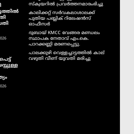
സ്ക്വയറിൽ പ്രവർത്തനമാരംഭിച്ചു
ി
ടത്തില്‍
കാലിക്കറ്റ് സർവകലാശാലക്ക്
തി
പുതിയ പബ്ലിക് റിലേഷൻസ്
വതി
ഓഫീസർ
ദുബായ് KMCC വേങ്ങര മണ്ഡലം
സ്ഥാപക നേതാവ് എം.കെ.
2026
പാറക്കണ്ണി മരണപ്പെട്ടു.
പാലക്കുഴി വെള്ളച്ചാട്ടത്തില്‍ കാല്
വഴുതി വീണ് യുവതി മരിച്ചു
െട്ട്
സ്സുള്ള
്യം
2026