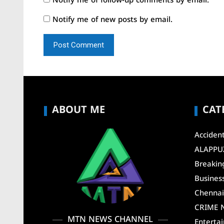
Notify me of follow-up comments by email.
Notify me of new posts by email.
ABOUT ME
CAT
Acciden
ALAPPU
Breakin
Busines
Chenna
CRIME 
MTN NEWS CHANNEL
Enterta