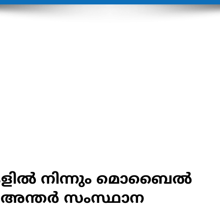
കളില്‍ നിന്നും മൊബൈല്‍
 അന്തർ സംസ്ഥാന