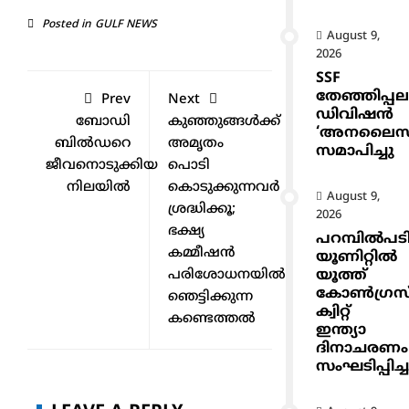
Posted in
GULF NEWS
August 9,
2026
SSF
തേഞ്ഞിപ്പല
Prev
Next
ഡിവിഷൻ
ബോഡി
കുഞ്ഞുങ്ങള്‍ക്ക്
‘അനലൈസ
ബില്‍ഡറെ
അമൃതം
സമാപിച്ചു
ജീവനൊടുക്കിയ
പൊടി
നിലയില്‍
കൊടുക്കുന്നവര്‍
August 9,
ശ്രദ്ധിക്കൂ;
2026
ഭക്ഷ്യ
പറമ്പിൽപട
കമ്മീഷൻ
യൂണിറ്റിൽ
യൂത്ത്
പരിശോധനയില്‍
കോൺഗ്രസ
ഞെട്ടിക്കുന്ന
ക്വിറ്റ്
കണ്ടെത്തല്‍
ഇന്ത്യാ
ദിനാചരണം
സംഘടിപ്പിച്ച