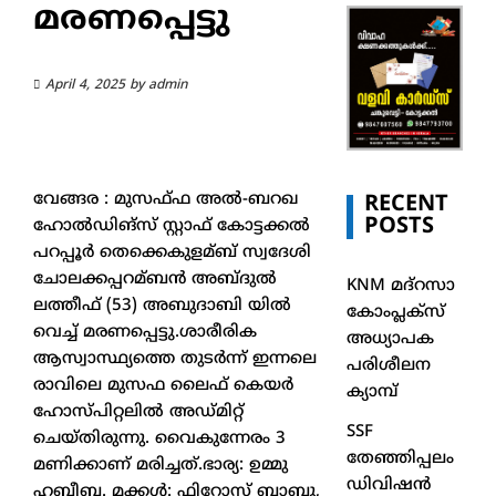
മരണപ്പെട്ടു
April 4, 2025
by
admin
വേങ്ങര : മുസഫ്ഫ അല്‍-ബറഖ
RECENT
POSTS
ഹോല്‍ഡിങ്‌സ് സ്റ്റാഫ് കോട്ടക്കല്‍
പറപ്പൂർ തെക്കെകുളമ്ബ് സ്വദേശി
ചോലക്കപ്പറമ്ബൻ അബ്ദുല്‍
KNM മദ്റസാ
ലത്തീഫ് (53) അബുദാബി യില്‍
കോംപ്ലക്സ്
വെച്ച്‌ മരണപ്പെട്ടു.ശാരീരിക
അധ്യാപക
ആസ്വാസ്ഥ്യത്തെ തുടർന്ന് ഇന്നലെ
പരിശീലന
രാവിലെ മുസഫ ലൈഫ് കെയർ
ക്യാമ്പ്
ഹോസ്പിറ്റലില്‍ അഡ്മിറ്റ്
SSF
ചെയ്തിരുന്നു. വൈകുന്നേരം 3
തേഞ്ഞിപ്പലം
മണിക്കാണ് മരിച്ചത്.ഭാര്യ: ഉമ്മു
ഡിവിഷൻ
ഹബീബ. മക്കള്‍: ഫിറോസ് ബാബു,