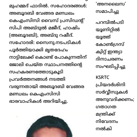
‘അനലൈസ’
മുഹമ്മദ് ഫാദില്‍. സഹോദരങ്ങള്‍:
സമാപിച്ചു
അബൂദബി വേങ്ങര മണ്ഡലം
കെഎംസിസി വൈസ് പ്രസിഡന്റ്
പറമ്പിൽപടി
സിപി അബ്ദുല്‍ മജീദ്, ഹാഷിം
യൂണിറ്റിൽ
(അബൂദബി), അബ്ദു റഷീദ്.
യൂത്ത്
സഹോദരി: സൈനു.നടപടികള്‍
കോൺഗ്രസ്
പൂർത്തിയാക്കി മൃതദേഹം
ക്വിറ്റ് ഇന്ത്യാ
നാട്ടിലേക്ക് കൊണ്ട് പോകുന്നതിന്
ദിനാചരണം
ജോലി ചെയ്ത സ്ഥാപനത്തിന്റെ
സംഘടിപ്പിച്ചു
സഹകരണത്തോടുകൂടി
KSRTC
പ്രവർത്തനങ്ങള്‍ നടത്തി
പ്രിയദർശിനി
വരുന്നതായി അബൂദബി വേങ്ങര
സർവ്വീസുകൾ
മണ്ഡലം കെഎംസിസി
അനുവദിക്കണം;
ഭാരവാഹികള്‍ അറിയിച്ചു.
ഗതാഗത
മന്ത്രിക്ക്
നിവേദനം
നൽകി