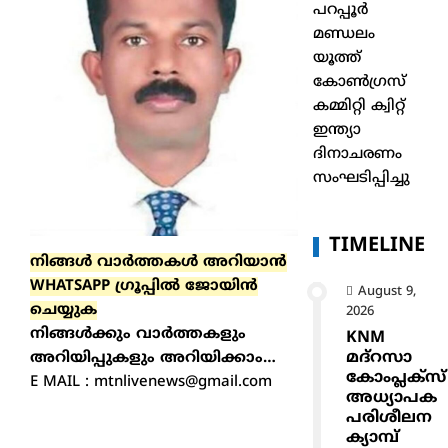
പറപ്പൂർ
മണ്ഡലം
യൂത്ത്
കോൺഗ്രസ്
കമ്മിറ്റി ക്വിറ്റ്
ഇന്ത്യാ
ദിനാചരണം
സംഘടിപ്പിച്ചു
TIMELINE
നിങ്ങൾ വാർത്തകൾ അറിയാന്‍
WHATSAPP ഗ്രൂപ്പിൽ ജോയിൻ
August 9,
ചെയ്യുക
2026
നിങ്ങൾക്കും വാർത്തകളും
KNM
മദ്റസാ
അറിയിപ്പുകളും അറിയിക്കാം…
കോംപ്ലക്സ്
E MAIL : mtnlivenews@gmail.com
അധ്യാപക
പരിശീലന
ക്യാമ്പ്