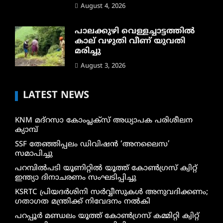
August 4, 2026
പാലക്കുഴി വെള്ളച്ചാട്ടത്തില്‍
കാല് വഴുതി വീണ് യുവതി
മരിച്ചു
August 3, 2026
LATEST NEWS
KNM മദ്റസാ കോംപ്ലക്സ് അധ്യാപക പരിശീലന
ക്യാമ്പ്
SSF തേഞ്ഞിപ്പലം ഡിവിഷൻ ‘അനലൈസ’
സമാപിച്ചു
പറമ്പിൽപടി യൂണിറ്റിൽ യൂത്ത് കോൺഗ്രസ് ക്വിറ്റ്
ഇന്ത്യാ ദിനാചരണം സംഘടിപ്പിച്ചു
KSRTC പ്രിയദർശിനി സർവ്വീസുകൾ അനുവദിക്കണം;
ഗതാഗത മന്ത്രിക്ക് നിവേദനം നൽകി
പറപ്പൂർ മണ്ഡലം യൂത്ത് കോൺഗ്രസ് കമ്മിറ്റി ക്വിറ്റ്