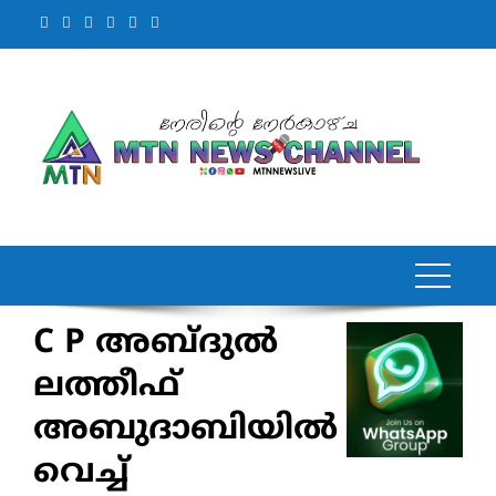
Skip
to
content
C P അബ്ദുൽ
ലത്തീഫ്
അബുദാബിയിൽ
വെച്ച്