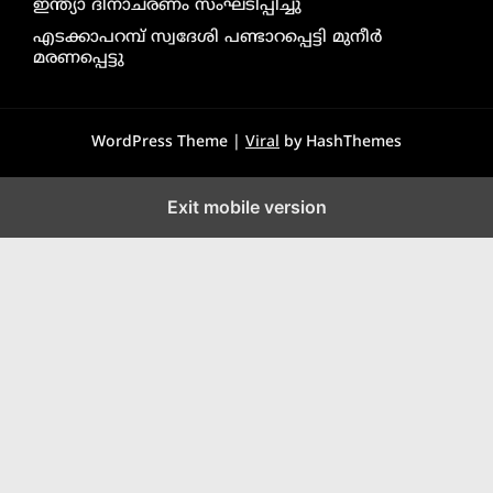
ഇന്ത്യാ ദിനാചരണം സംഘടിപ്പിച്ചു
എടക്കാപറമ്പ് സ്വദേശി പണ്ടാറപ്പെട്ടി മുനീർ
മരണപ്പെട്ടു
WordPress Theme |
Viral
by HashThemes
Exit mobile version