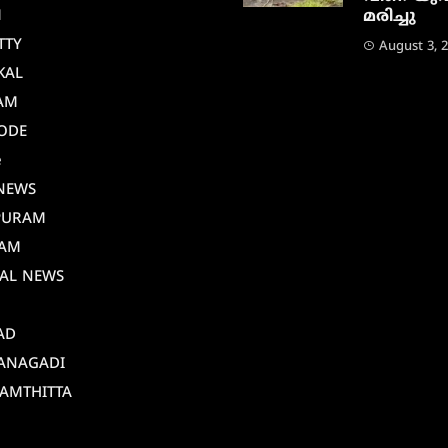
M
മരിച്ചു
TTY
August 3, 
KAL
AM
ODE
e
NEWS
PURAM
AM
AL NEWS
AD
ANAGADI
AMTHITTA