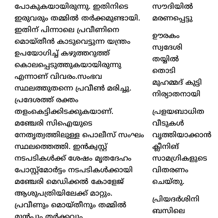
സൗദിയിൽ
പോകുകയായിരുന്നു. ഇതിനിടെ
മരണപ്പെട്ടു
ഇരുവരും തമ്മില്‍ തര്‍ക്കമുണ്ടായി.
ഇതിന് പിന്നാലെ പ്രവീണിനെ
ഊരകം
മൊയ്തീന്‍ കാടുവെട്ടുന്ന യന്ത്രം
സ്വദേശി
ഉപയോഗിച്ച്‌ കഴുത്തറുത്ത്
തയ്യിൽ
കൊലപ്പെടുത്തുകയായിരുന്നു
തൊടി
എന്നാണ് വിവരം.സംഭവ
മുഹമ്മദ് കുട്ടി
സ്ഥലത്തുതന്നെ പ്രവീണ്‍ മരിച്ചു.
നിര്യാതനായി
പ്രദേശത്ത് രക്തം
പ്രളയബാധിത
തളംകെട്ടിക്കിടക്കുകയാണ്.
വീടുകൾ
മഞ്ചേരി സിഐയുടെ
വൃത്തിയാക്കാൻ
നേതൃത്വത്തിലുള്ള പൊലീസ് സംഘം
ക്ലീനിങ്
സ്ഥലത്തെത്തി. ഇന്‍ക്വസ്റ്റ്
സാമഗ്രികളുടെ
നടപടികള്‍ക്ക് ശേഷം മൃതദേഹം
വിതരണം
പോസ്റ്റ്‌മോര്‍ട്ടം നടപടികള്‍ക്കായി
ചെയ്തു.
മഞ്ചേരി മെഡിക്കല്‍ കോളേജ്
ആശുപത്രിയിലേക്ക് മാറ്റും.
പ്രിയദർശിനി
പ്രവീണും മൊയ്തീനും തമ്മില്‍
ബസിലെ
മുന്‍പും തര്‍ക്കവും