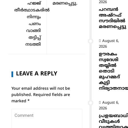
2026
ഹജ്ജ്
മരണപ്പെട്ടു.
പറമ്പൻ
തീര്‍ത്ഥാടകരില്‍
അഷ്‌റഫ്
നിന്നും
സൗദിയിൽ
പണം
മരണപ്പെട്ടു
വാങ്ങി
തട്ടിപ്പ്
August 6,
നടത്തി
2026
ഊരകം
സ്വദേശി
തയ്യിൽ
തൊടി
LEAVE A REPLY
മുഹമ്മദ്
കുട്ടി
നിര്യാതനാ
Your email address will not be
published.
Required fields are
marked
*
August 6,
2026
പ്രളയബാധ
വീടുകൾ
വൃത്തിയാക