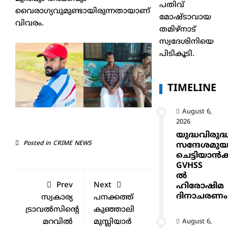
പതിവ്
വൈരാഗ്യവുമുണ്ടായിരുന്നതായാണ്
മോഷ്ടാവായ
വിവരം.
തമിഴ്നാട്
സ്വദേശിനിയെ
പിടികൂടി.
TIMELINE
August 6,
2026
യുദ്ധവിരുദ്
Posted in
CRIME NEWS
സന്ദേശമുയ
ചെട്ടിയാ
GVHSS
ൽ
Prev
Next
ഹിരോഷിമ
ദിനാചരണം
സ്വകാര്യ
പനക്കത്ത്
ട്രാവല്‍സിന്റെ
കുഞ്ഞാലി
മറവില്‍
മുസ്ലിയാർ
August 6,