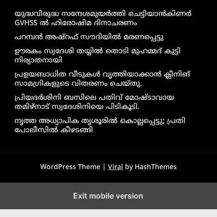
യുദ്ധവിരുദ്ധ സന്ദേശമുയർത്തി ചെട്ടിയാൻകിണർ
GVHSS ൽ ഹിരോഷിമ ദിനാചരണം
പറമ്പൻ അഷ്‌റഫ് സൗദിയിൽ മരണപ്പെട്ടു
ഊരകം സ്വദേശി തയ്യിൽ തൊടി മുഹമ്മദ് കുട്ടി
നിര്യാതനായി
പ്രളയബാധിത വീടുകൾ വൃത്തിയാക്കാൻ ക്ലീനിങ്
സാമഗ്രികളുടെ വിതരണം ചെയ്തു.
പ്രിയദർശിനി ബസിലെ പതിവ് മോഷ്ടാവായ
തമിഴ്നാട് സ്വദേശിനിയെ പിടികൂടി.
നൃത്ത അധ്യാപിക തൃശൂരിൽ കൊല്ലപ്പെട്ടു; പ്രതി
പോലീസിൽ കീഴടങ്ങി
WordPress Theme |
Viral
by HashThemes
Exit mobile version