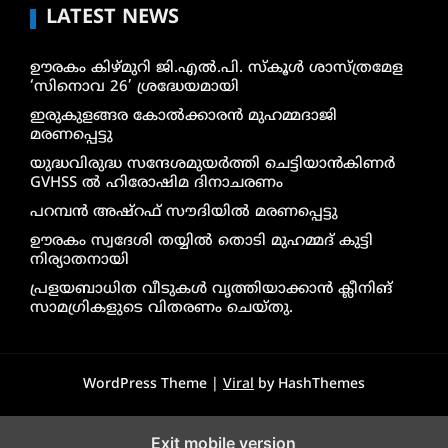
LATEST NEWS
ഊരകം കിഴ്മുറി ജി.എൽ.പി. സ്കൂൾ ശാസ്ത്രമേള
‘സിനൊവ 26’ ശ്രദ്ധേയമായി
ഇരുകുളങ്ങര കോൽക്കാരൻ മുഹമ്മദാജി
മരണപ്പെട്ടു
യുദ്ധവിരുദ്ധ സന്ദേശമുയർത്തി ചെട്ടിയാൻകിണർ
GVHSS ൽ ഹിരോഷിമ ദിനാചരണം
പറമ്പൻ അഷ്‌റഫ് സൗദിയിൽ മരണപ്പെട്ടു
ഊരകം സ്വദേശി തയ്യിൽ തൊടി മുഹമ്മദ് കുട്ടി
നിര്യാതനായി
പ്രളയബാധിത വീടുകൾ വൃത്തിയാക്കാൻ ക്ലീനിങ്
സാമഗ്രികളുടെ വിതരണം ചെയ്തു.
WordPress Theme |
Viral
by HashThemes
Exit mobile version