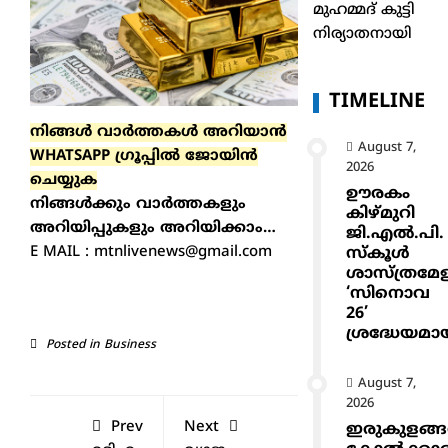
മുഹമ്മദ് കുട്ടി
നിര്യാതനായി
TIMELINE
നിങ്ങൾ വാർത്തകൾ അറിയാന്‍
August 7,
WHATSAPP ഗ്രൂപ്പിൽ ജോയിൻ
2026
ചെയ്യുക
ഊരകം
നിങ്ങൾക്കും വാർത്തകളും
കിഴ്മുറി
അറിയിപ്പുകളും അറിയിക്കാം…
ജി.എൽ.പി.
E MAIL : mtnlivenews@gmail.com
സ്കൂൾ
ശാസ്ത്രമേ
‘സിനൊവ
26’
ശ്രദ്ധേയമാ
Posted in
Business
August 7,
2026
Prev
Next
ഇരുകുളങ്