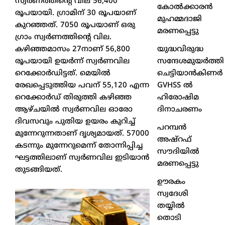
സ്വര്‍ണത്തിന്റെ വില 56,400
കോൽക്കാരൻ
രൂപയായി. ഗ്രാമിന് 30 രൂപയാണ്
മുഹമ്മദാജി
കുറഞ്ഞത്. 7050 രൂപയാണ് ഒരു
മരണപ്പെട്ടു
ഗ്രാം സ്വര്‍ണത്തിന്റെ വില.
യുദ്ധവിരുദ്ധ
കഴിഞ്ഞമാസം 27നാണ് 56,800
സന്ദേശമുയർത്തി
രൂപയായി ഉയര്‍ന്ന് സ്വര്‍ണവില
ചെട്ടിയാൻകിണർ
റെക്കോര്‍ഡിട്ടത്. മെയില്‍
GVHSS ൽ
രേഖപ്പെടുത്തിയ പവന് 55,120 എന്ന
ഹിരോഷിമ
റെക്കോര്‍ഡ് തിരുത്തി കഴിഞ്ഞ
ദിനാചരണം
ആഴ്ചയില്‍ സ്വര്‍ണവില ഓരോ
ദിവസവും പുതിയ ഉയരം കുറിച്ച്
പറമ്പൻ
മുന്നേറുന്നതാണ് ദൃശ്യമായത്. 57000
അഷ്‌റഫ്
കടന്നും മുന്നേറുമെന്ന് തോന്നിപ്പിച്ച
സൗദിയിൽ
ഘട്ടത്തിലാണ് സ്വര്‍ണവില ഇടിയാന്‍
മരണപ്പെട്ടു
തുടങ്ങിയത്.
ഊരകം
സ്വദേശി
തയ്യിൽ
തൊടി