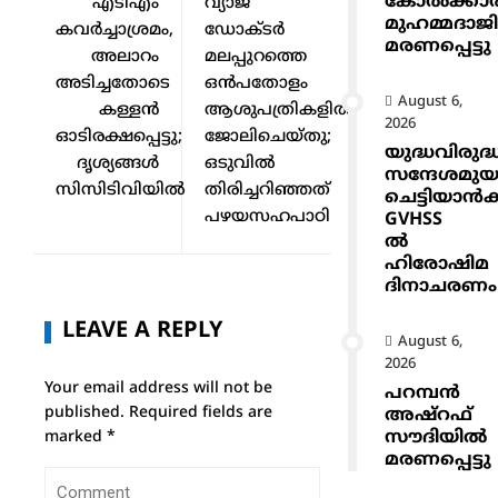
കോൽക്കാ
എടിഎം
വ്യാജ
മുഹമ്മദാജ
കവര്‍ച്ചാശ്രമം,
ഡോക്ടർ
മരണപ്പെട്ടു
അലാറം
മലപ്പുറത്തെ
അടിച്ചതോടെ
ഒന്‍പതോളം
August 6,
കള്ളന്‍
ആശുപത്രികളില്‍
2026
ഓടിരക്ഷപ്പെട്ടു;
ജോലിചെയ്തു;
യുദ്ധവിരുദ്
ദൃശ്യങ്ങള്‍
ഒടുവില്‍
സന്ദേശമുയ
സിസിടിവിയില്‍
തിരിച്ചറിഞ്ഞത്
ചെട്ടിയാ
പഴയസഹപാഠി
GVHSS
ൽ
ഹിരോഷിമ
ദിനാചരണം
LEAVE A REPLY
August 6,
2026
Your email address will not be
പറമ്പൻ
published.
Required fields are
അഷ്‌റഫ്
സൗദിയിൽ
marked
*
മരണപ്പെട്ടു