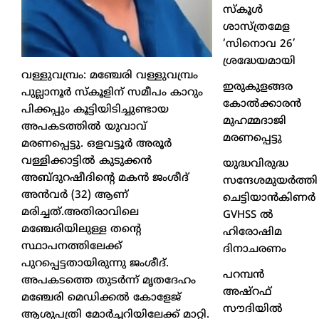
സ്കൂൾ
ശാസ്ത്രമേള
‘സിനൊവ 26’
ശ്രദ്ധേയമായി
വള്ളുവമ്പ്രം: മഞ്ചേരി വള്ളുവമ്പ്രം
ഇരുകുളങ്ങര
പുല്ലാനൂർ സ്കൂളിന് സമീപം കാറും
കോൽക്കാരൻ
പിക്കപ്പും കൂട്ടിയിടിച്ചുണ്ടായ
മുഹമ്മദാജി
അപകടത്തിൽ യുവാവ്
മരണപ്പെട്ടു
മരണപ്പെട്ടു. ഒളവട്ടൂർ അരൂർ
വള്ളിക്കാട്ടിൽ കുടുക്കൻ
യുദ്ധവിരുദ്ധ
അബ്ദുറഷീദിന്റെ മകൻ ജംശീദ്
സന്ദേശമുയർത്തി
അൻവർ (32) ആണ്
ചെട്ടിയാൻകിണർ
മരിച്ചത്.അതിരാവിലെ
GVHSS ൽ
മഞ്ചേരിയിലുള്ള തന്റെ
ഹിരോഷിമ
സ്ഥാപനത്തിലേക്ക്
ദിനാചരണം
പുറപ്പെട്ടതായിരുന്നു ജംശീദ്.
പറമ്പൻ
അപകടത്തെ തുടർന്ന് മൃതദേഹം
അഷ്‌റഫ്
മഞ്ചേരി മെഡിക്കൽ കോളേജ്
സൗദിയിൽ
ആശുപത്രി മോർച്ചറിയിലേക്ക് മാറ്റി.