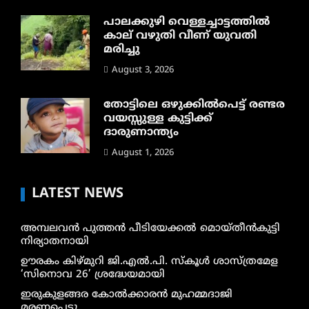
പാലക്കുഴി വെള്ളച്ചാട്ടത്തില്‍
കാല് വഴുതി വീണ് യുവതി
മരിച്ചു
August 3, 2026
തോട്ടിലെ ഒഴുക്കിൽപെട്ട് രണ്ടര
വയസ്സുള്ള കുട്ടിക്ക്
ദാരുണാന്ത്യം
August 1, 2026
LATEST NEWS
അമ്പലവൻ പുത്തൻ പീടിയേക്കൽ മൊയ്തീൻകുട്ടി
നിര്യാതനായി
ഊരകം കിഴ്മുറി ജി.എൽ.പി. സ്കൂൾ ശാസ്ത്രമേള
‘സിനൊവ 26’ ശ്രദ്ധേയമായി
ഇരുകുളങ്ങര കോൽക്കാരൻ മുഹമ്മദാജി
മരണപ്പെട്ടു