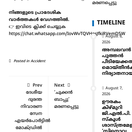
മരണപ്പെട്ടു
നിങ്ങളുടെ പ്രാദേശിക
വാർത്തകൾ വേഗത്തിൽ.
TIMELINE
👉 ഇവിടെ ക്ലിക്ക് ചെയ്യുക
https://chat.whatsapp.com/IovWvTQVHgsJfkiRVemD5W
August 8,
2026
അമ്പലവൻ
പുത്തൻ
പീടിയേക്ക
Posted in
Accident
മൊയ്തീൻകുട
നിര്യാതനാ
Prev
Next
August 7,
ദേശീയ
‘ചുക്കൻ
2026
ദുരന്ത
ബാപ്പു’
ഊരകം
നിവാരണ
മരണപ്പെട്ടു
കിഴ്മുറി
ജി.എൽ.പി.
സേന
സ്കൂൾ
എയർപോർട്ടിൽ
ശാസ്ത്രമേ
മോക്ഡ്രിൽ
‘സിനൊവ