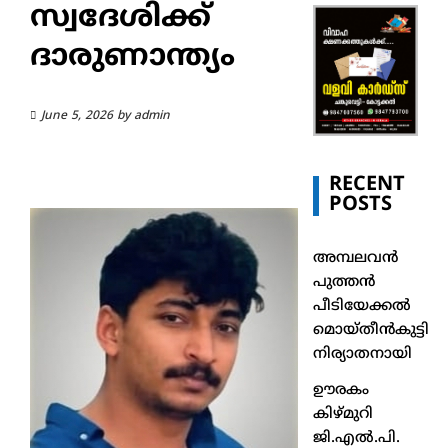
സ്വദേശിക്ക്
ദാരുണാന്ത്യം
June 5, 2026
by
admin
RECENT
POSTS
അമ്പലവൻ
പുത്തൻ
പീടിയേക്കൽ
മൊയ്തീൻകുട്ടി
നിര്യാതനായി
ഊരകം
കിഴ്മുറി
ജി.എൽ.പി.