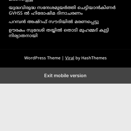
യുദ്ധവിരുദ്ധ സന്ദേശമുയർത്തി ചെട്ടിയാൻകിണർ
GVHSS ൽ ഹിരോഷിമ ദിനാചരണം
പറമ്പൻ അഷ്‌റഫ് സൗദിയിൽ മരണപ്പെട്ടു
ഊരകം സ്വദേശി തയ്യിൽ തൊടി മുഹമ്മദ് കുട്ടി
നിര്യാതനായി
WordPress Theme |
Viral
by HashThemes
Exit mobile version