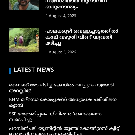
സ്വദേശിയായ യുവാവിന്
ദാരുണാന്ത്യം
August 4, 2026
പാലക്കുഴി വെള്ളച്ചാട്ടത്തില്‍
കാല് വഴുതി വീണ് യുവതി
മരിച്ചു
August 3, 2026
LATEST NEWS
ബൈക്ക് മോഷ്ടിച്ച കേസിൽ മലപ്പുറം സ്വദേശി
അറസ്റ്റിൽ
KNM മദ്റസാ കോംപ്ലക്സ് അധ്യാപക പരിശീലന
ക്യാമ്പ്
SSF തേഞ്ഞിപ്പലം ഡിവിഷൻ ‘അനലൈസ’
സമാപിച്ചു
പറമ്പിൽപടി യൂണിറ്റിൽ യൂത്ത് കോൺഗ്രസ് ക്വിറ്റ്
ഇന്ത്യാ ദിനാചരണം സംഘടിപ്പിച്ചു