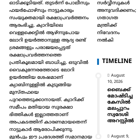
സർവ്വീസുകൾ
ഓടിക്കൂടിയത്. തുടർന്ന് പോലീസും
അനുവദിക്കണം;
ഫയർഫോഴ്സും നാട്ടുകാരും
ഗതാഗത
സംയുക്തമായി രക്ഷാപ്രവർത്തനം
മന്ത്രിക്ക്
ആരംഭിച്ചു. ക്വാറിയിലെ
നിവേദനം
വെള്ളക്കെട്ടിൽ ആഴ്ന്നുപോയ
നൽകി
ലോറി ഉയർത്താനുള്ള ആദ്യ രണ്ട്
ശ്രമങ്ങളും പരാജയപ്പെട്ടത്
രക്ഷാപ്രവർത്തനത്തെ
TIMELINE
പ്രതികൂലമായി ബാധിച്ചു. ഒടുവിൽ
വൈകുന്നേരത്തോടെ ലോറി
August
ഉയർത്തിയ ശേഷമാണ്
10, 2026
ക്യാബിനുള്ളിൽ കുടുങ്ങിയ
ബൈക്ക്
മുസ്തഫയെ
മോഷ്ടിച്ച
പുറത്തെടുക്കാനായത്. ക്വാറിക്ക്
കേസിൽ
സമീപം മതിയായ സുരക്ഷാ
മലപ്പുറം
സ്വദേശി
ഭിത്തികൾ ഇല്ലാത്തതാണ്
അറസ്റ്റിൽ
അപകടത്തിന് കാരണമായതെന്ന്
നാട്ടുകാർ ആരോപിക്കുന്നു.
August 9,
മുൻപും ഈ പ്രദേശത്ത് സമാനമായ