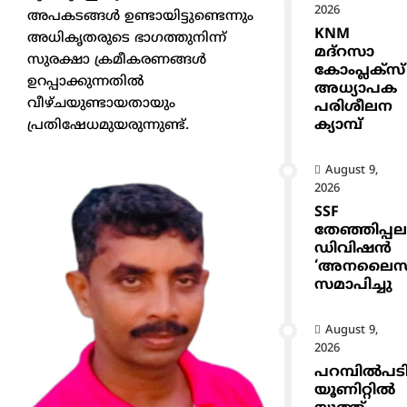
2026
അപകടങ്ങൾ ഉണ്ടായിട്ടുണ്ടെന്നും
KNM
അധികൃതരുടെ ഭാഗത്തുനിന്ന്
മദ്റസാ
സുരക്ഷാ ക്രമീകരണങ്ങൾ
കോംപ്ലക്സ്
ഉറപ്പാക്കുന്നതിൽ
അധ്യാപക
വീഴ്ചയുണ്ടായതായും
പരിശീലന
ക്യാമ്പ്
പ്രതിഷേധമുയരുന്നുണ്ട്.
August 9,
2026
SSF
തേഞ്ഞിപ്പല
ഡിവിഷൻ
‘അനലൈസ
സമാപിച്ചു
August 9,
2026
പറമ്പിൽപട
യൂണിറ്റിൽ