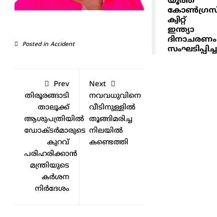
യൂത്ത്
കോൺഗ്രസ
ക്വിറ്റ്
ഇന്ത്യാ
ദിനാചരണം
Posted in
Accident
സംഘടിപ്പിച്ച
Prev
Next
തിരൂരങ്ങാടി
നവവധുവിനെ
താലൂക്ക്
വീടിനുള്ളിൽ
ആശുപത്രിയിൽ
തൂങ്ങിമരിച്ച
ഡോക്ടർമാരുടെ
നിലയിൽ
കുറവ്
കണ്ടെത്തി
പരിഹരിക്കാൻ
മന്ത്രിയുടെ
കർശന
നിർദേശം