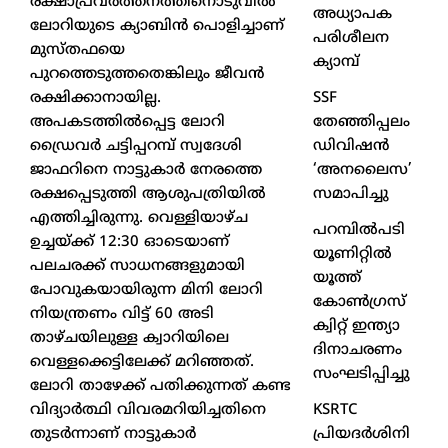
രക്ഷാപ്രവർത്തനത്തിനൊടുവിൽ
അധ്യാപക
ലോറിയുടെ ക്യാബിൻ പൊളിച്ചാണ്
പരിശീലന
മുസ്തഫയെ
ക്യാമ്പ്
പുറത്തെടുത്തതെങ്കിലും ജീവൻ
SSF
രക്ഷിക്കാനായില്ല.
തേഞ്ഞിപ്പലം
അപകടത്തിൽപ്പെട്ട ലോറി
ഡിവിഷൻ
ഡ്രൈവർ ചട്ടിപ്പറമ്പ് സ്വദേശി
‘അനലൈസ’
ജാഫറിനെ നാട്ടുകാർ നേരത്തെ
സമാപിച്ചു
രക്ഷപ്പെടുത്തി ആശുപത്രിയിൽ
എത്തിച്ചിരുന്നു. വെള്ളിയാഴ്ച
പറമ്പിൽപടി
ഉച്ചയ്ക്ക് 12:30 ഓടെയാണ്
യൂണിറ്റിൽ
പലചരക്ക് സാധനങ്ങളുമായി
യൂത്ത്
പോവുകയായിരുന്ന മിനി ലോറി
കോൺഗ്രസ്
നിയന്ത്രണം വിട്ട് 60 അടി
ക്വിറ്റ് ഇന്ത്യാ
താഴ്ചയിലുള്ള ക്വാറിയിലെ
ദിനാചരണം
വെള്ളക്കെട്ടിലേക്ക് മറിഞ്ഞത്.
സംഘടിപ്പിച്ചു
ലോറി താഴേക്ക് പതിക്കുന്നത് കണ്ട
KSRTC
വിദ്യാർത്ഥി വിവരമറിയിച്ചതിനെ
പ്രിയദർശിനി
തുടർന്നാണ് നാട്ടുകാർ