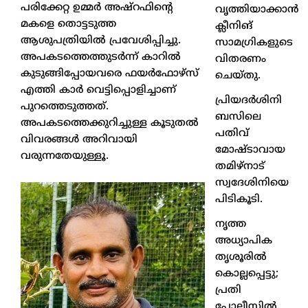
പരിക്കേറ്റ ഉമ്മർ അഷ്റഫിന്റെ
വൃത്തിയാക്കാൻ
മകളെ തൊട്ടടുത്ത
ക്ലീനിങ്
ആശുപത്രിയിൽ പ്രവേശിപ്പിച്ചു.
സാമഗ്രികളുടെ
അപകടത്തെത്തുടർന്ന് കാറിൽ
വിതരണം
കുടുങ്ങിപ്പോയവരെ ഫയർഫോഴ്‌സ്
ചെയ്തു.
എത്തി കാർ വെട്ടിപ്പൊളിച്ചാണ്
പ്രിയദർശിനി
പുറത്തെടുത്തത്.
ബസിലെ
അപകടത്തെക്കുറിച്ചുള്ള കൂടുതൽ
പതിവ്
വിവരങ്ങൾ അറിവായി
മോഷ്ടാവായ
വരുന്നതേയുള്ളൂ.
തമിഴ്നാട്
സ്വദേശിനിയെ
പിടികൂടി.
നൃത്ത
അധ്യാപിക
തൃശൂരിൽ
കൊല്ലപ്പെട്ടു;
പ്രതി
പോലീസിൽ