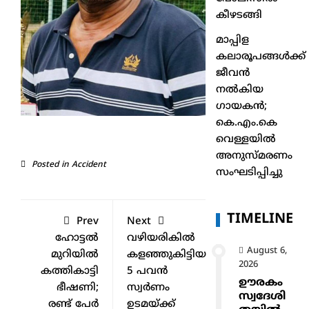
കീഴടങ്ങി
മാപ്പിള
കലാരൂപങ്ങൾക്ക്
ജീവൻ
നൽകിയ
ഗായകൻ;
കെ.എം.കെ
വെള്ളയിൽ
അനുസ്മരണം
Posted in
Accident
സംഘടിപ്പിച്ചു
TIMELINE
Prev
Next
ഹോട്ടൽ
വഴിയരികിൽ
August 6,
മുറിയിൽ
കളഞ്ഞുകിട്ടിയ
2026
കത്തികാട്ടി
5 പവൻ
ഊരകം
ഭീഷണി;
സ്വർണം
സ്വദേശി
രണ്ട് പേർ
ഉടമയ്ക്ക്