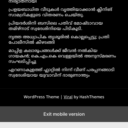
നിര്യാതനായി
പ്രളയബാധിത വീടുകൾ വൃത്തിയാക്കാൻ ക്ലീനിങ്
സാമഗ്രികളുടെ വിതരണം ചെയ്തു.
പ്രിയദർശിനി ബസിലെ പതിവ് മോഷ്ടാവായ
തമിഴ്നാട് സ്വദേശിനിയെ പിടികൂടി.
നൃത്ത അധ്യാപിക തൃശൂരിൽ കൊല്ലപ്പെട്ടു; പ്രതി
പോലീസിൽ കീഴടങ്ങി
മാപ്പിള കലാരൂപങ്ങൾക്ക് ജീവൻ നൽകിയ
ഗായകൻ; കെ.എം.കെ വെള്ളയിൽ അനുസ്മരണം
സംഘടിപ്പിച്ചു
എറണാകുളത്ത് ഫ്ലാറ്റിൽ നിന്ന് വീണ് പരപ്പനങ്ങാടി
സ്വദേശിയായ യുവാവിന് ദാരുണാന്ത്യം
WordPress Theme |
Viral
by HashThemes
Exit mobile version