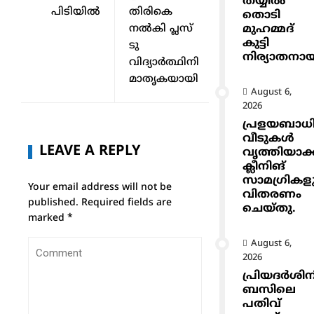
തയ്യിൽ
പിടിയിൽ
തിരികെ
തൊടി
മുഹമ്മദ്
നൽകി പ്ലസ്
കുട്ടി
ടു
നിര്യാതനാ
വിദ്യാർത്ഥിനി
മാതൃകയായി
August 6,
2026
പ്രളയബാധ
വീടുകൾ
LEAVE A REPLY
വൃത്തിയാക
ക്ലീനിങ്
സാമഗ്രികള
Your email address will not be
വിതരണം
published.
Required fields are
ചെയ്തു.
marked
*
August 6,
2026
പ്രിയദർശിന
ബസിലെ
പതിവ്