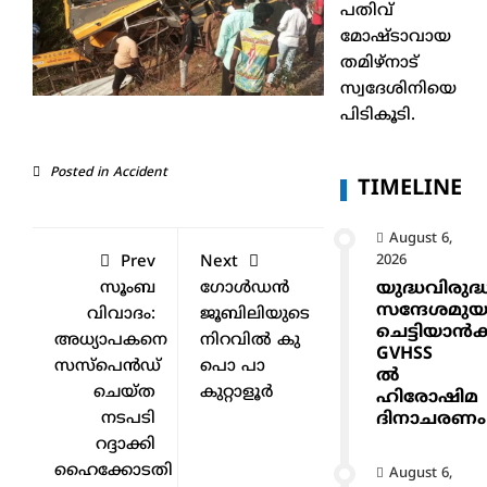
പതിവ്
മോഷ്ടാവായ
തമിഴ്നാട്
സ്വദേശിനിയെ
പിടികൂടി.
Posted in
Accident
TIMELINE
August 6,
Prev
Next
2026
സൂംബ
ഗോൾഡൻ
യുദ്ധവിരുദ്
സന്ദേശമുയ
വിവാദം:
ജൂബിലിയുടെ
ചെട്ടിയാ
അധ്യാപകനെ
നിറവിൽ കു
GVHSS
സസ്‌പെന്‍ഡ്
പൊ പാ
ൽ
ചെയ്ത
കുറ്റാളൂർ
ഹിരോഷിമ
നടപടി
ദിനാചരണം
റദ്ദാക്കി
ഹൈക്കോടതി
August 6,