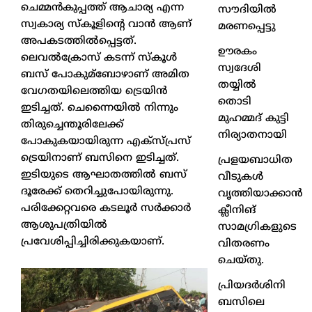
ചെമ്മന്‍കുപ്പത്ത് ആചാര്യ എന്ന
സൗദിയിൽ
സ്വകാര്യ സ്‌കൂളിന്റെ വാന്‍ ആണ്
മരണപ്പെട്ടു
അപകടത്തില്‍പ്പെട്ടത്.
ഊരകം
ലെവല്‍ക്രോസ് കടന്ന് സ്‌കൂള്‍
സ്വദേശി
ബസ് പോകുമ്ബോഴാണ് അമിത
തയ്യിൽ
വേഗതയിലെത്തിയ ട്രെയിന്‍
തൊടി
ഇടിച്ചത്. ചെന്നൈയില്‍ നിന്നും
മുഹമ്മദ് കുട്ടി
തിരുച്ചെന്തൂരിലേക്ക്
നിര്യാതനായി
പോകുകയായിരുന്ന എക്‌സ്പ്രസ്
ട്രെയിനാണ് ബസിനെ ഇടിച്ചത്.
പ്രളയബാധിത
ഇടിയുടെ ആഘാതത്തില്‍ ബസ്
വീടുകൾ
ദൂരേക്ക് തെറിച്ചുപോയിരുന്നു.
വൃത്തിയാക്കാൻ
പരിക്കേറ്റവരെ കടലൂര്‍ സര്‍ക്കാര്‍
ക്ലീനിങ്
ആശുപത്രിയില്‍
സാമഗ്രികളുടെ
പ്രവേശിപ്പിച്ചിരിക്കുകയാണ്.
വിതരണം
ചെയ്തു.
പ്രിയദർശിനി
ബസിലെ