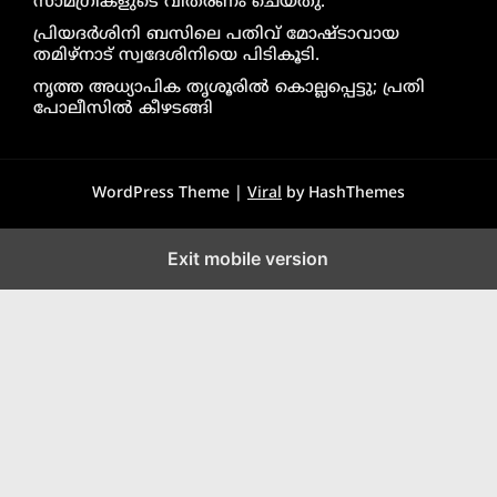
സാമഗ്രികളുടെ വിതരണം ചെയ്തു.
പ്രിയദർശിനി ബസിലെ പതിവ് മോഷ്ടാവായ
തമിഴ്നാട് സ്വദേശിനിയെ പിടികൂടി.
നൃത്ത അധ്യാപിക തൃശൂരിൽ കൊല്ലപ്പെട്ടു; പ്രതി
പോലീസിൽ കീഴടങ്ങി
WordPress Theme |
Viral
by HashThemes
Exit mobile version