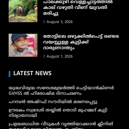
പാലക്കുഴി വെള്ളച്ചാട്ടത്തില്‍
കാല് വഴുതി വീണ് യുവതി
മരിച്ചു
August 3, 2026
തോട്ടിലെ ഒഴുക്കിൽപെട്ട് രണ്ടര
വയസ്സുള്ള കുട്ടിക്ക്
ദാരുണാന്ത്യം
August 1, 2026
LATEST NEWS
യുദ്ധവിരുദ്ധ സന്ദേശമുയർത്തി ചെട്ടിയാൻകിണർ
GVHSS ൽ ഹിരോഷിമ ദിനാചരണം
പറമ്പൻ അഷ്‌റഫ് സൗദിയിൽ മരണപ്പെട്ടു
ഊരകം സ്വദേശി തയ്യിൽ തൊടി മുഹമ്മദ് കുട്ടി
നിര്യാതനായി
പ്രളയബാധിത വീടുകൾ വൃത്തിയാക്കാൻ ക്ലീനിങ്