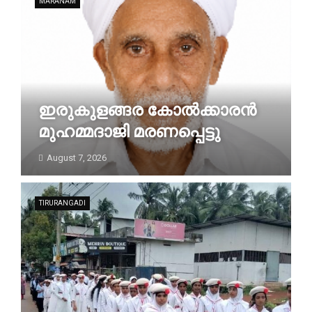
MARANAM
ഇരുകുളങ്ങര കോൽക്കാരൻ
മുഹമ്മദാജി മരണപ്പെട്ടു
August 7, 2026
TIRURANGADI