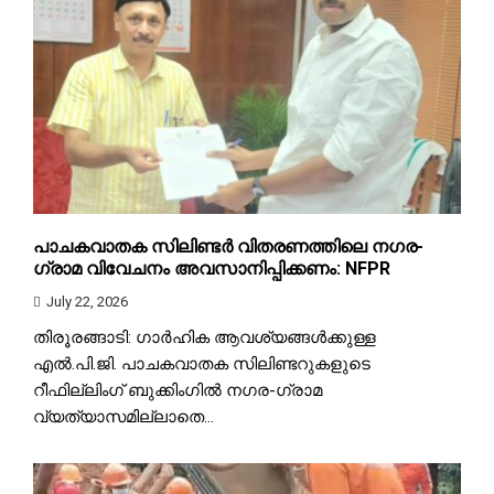
പാചകവാതക സിലിണ്ടർ വിതരണത്തിലെ നഗര-
ഗ്രാമ വിവേചനം അവസാനിപ്പിക്കണം: NFPR
July 22, 2026
തിരൂരങ്ങാടി: ഗാർഹിക ആവശ്യങ്ങൾക്കുള്ള
എൽ.പി.ജി. പാചകവാതക സിലിണ്ടറുകളുടെ
റീഫില്ലിംഗ് ബുക്കിംഗിൽ നഗര-ഗ്രാമ
വ്യത്യാസമില്ലാതെ...