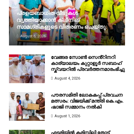
പ്രളയബാധിത വീടുകൾ
വൃത്തിയാക്കാൻ ക്ലീനിങ്
സാമഗ്രികളുടെ വിതരണം ചെയ്തു.
August 6, 2026
വേങ്ങര: കനത്ത മഴയെത്തുടർന്ന് വെള്ളം
കയറിയ വേങ്ങര പഞ്ചായത്ത് ...
വേങ്ങര സോൺ സെൻ്റിനറി
കാര്യാലയം കുറ്റാളൂർ സബാഹ്
സ്ക്വയറിൽ പ്രവർത്തനമാരംഭിച്ചു
August 4, 2026
പൗരസമിതി ലോകകപ്പ് പ്രവചന
മത്സരം: വിജയിക്ക് മന്ത്രി കെ.എം.
ഷാജി സമ്മാനം നൽകി
August 1, 2026
എടരിയിൽ കരിമ്പിലി തോട്