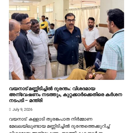
വയനാട് മണ്ണിടിച്ചിൽ ദുരന്തം: വിശദമായ
അന്വേഷണം നടത്തും, കുറ്റക്കാർക്കെതിരെ കർശന
നടപടി – മന്ത്രി
July 9, 2026
വയനാട്: കള്ളാടി തുരങ്കപാത നിർമ്മാണ
മേഖലയിലുണ്ടായ മണ്ണിടിച്ചിൽ ദുരന്തത്തെക്കുറിച്ച്