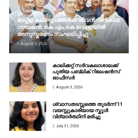
മാപ്പിള കലാരൂപങ്ങൾക്ക് ജീവൻ നൽകിയ
ഗായകൻ; കെ.എം.കെ വെള്ളയിൽ
അനുസ്മരണം സംഘടിപ്പിച്ചു
August 5, 2026
മലപ്പുറം: പ്രശസ്ത മാപ്പിളപ്പാട്ട് ഗായകനായിരുന്ന
കെ.എം.കെ വെള...
കാലിക്കറ്റ് സർവകലാശാലക്ക്
പുതിയ പബ്ലിക് റിലേഷൻസ്
ഓഫീസർ
August 3, 2026
ശ്വാസതടസ്സത്തെ തുടർന്ന് 11
വയസ്സുകാരിയായ സ്കൂൾ
വിദ്യാർത്ഥിനി മരിച്ചു
July 31, 2026