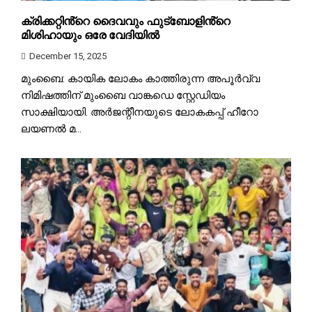
ക്രിക്കറ്റിൻ്റെ ദൈവവും ഫുട്ബോളിൻ്റെ
മിശിഹായും ഒരേ വേദിയില്‍
December 15, 2025
മുംബൈ: കായിക ലോകം കാത്തിരുന്ന അപൂർവ്വ
നിമിഷത്തിന് മുംബൈ വാങ്കഡെ സ്റ്റേഡിയം
സാക്ഷിയായി. അർജന്റീനയുടെ ലോകകപ്പ് ഹീറോ
ലയണൽ മ...