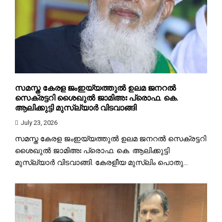
സമസ്ത കേരള ജംഇയ്യത്തുൽ ഉലമ ജനറൽ
സെക്രട്ടറി ശൈഖുൽ ജാമിഅഃ പ്രൊഫ. കെ.
ആലിക്കുട്ടി മുസ്ല്യാർ വിടവാങ്ങി
July 23, 2026
സമസ്ത കേരള ജംഇയ്യത്തുൽ ഉലമ ജനറൽ സെക്രട്ടറി
ശൈഖുൽ ജാമിഅഃ പ്രൊഫ. കെ. ആലിക്കുട്ടി
മുസ്ല്യാർ വിടവാങ്ങി. കേരളീയ മുസ്ലിം പൊതു...