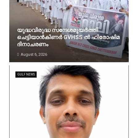
യുദ്ധവിരുദ്ധ സന്ദേശമുയർത്തി
ചെട്ടിയാൻകിണർ GVHSS ൽ ഹിരോഷിമ
ദിനാചരണം
August 6, 2026
GULF NEWS