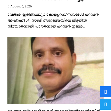
August 6, 2026
വേങ്ങര: ഇരിങ്ങല്ലൂർ കോട്ടപ്പറമ്പ് സ്വദേശി പറമ്പൻ
അഷ്‌റഫ്‌ (54) സൗദി അറേബ്യയിലെ ജിദ്ദയിൽ
നിര്യാതനായി. പരേതനായ പറമ്പൻ ഇബ്ര...