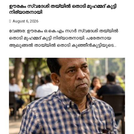
ഊരകം സ്വദേശി തയ്യിൽ തൊടി മുഹമ്മദ് കുട്ടി
നിര്യാതനായി
August 6, 2026
വേങ്ങര: ഊരകം ഒ.കെ.എം നഗർ സ്വദേശി തയ്യിൽ
തൊടി മുഹമ്മദ് കുട്ടി നിര്യാതനായി. പരേതനായ
ആലുങ്ങൽ തായ്യിൽ തൊടി കുഞ്ഞീൻകുട്ടിയുടെ...