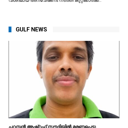
വിശദമായ അന്വേഷണം നടത്തി കുറ്റക്കാർക്ക...
GULF NEWS
പറമ്പൻ അഷ്‌റഫ് സൗദിയിൽ മരണപ്പെട്ടു