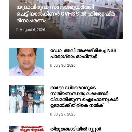
യുദ്ധവിരുദ്ധ സന്ദേശമുയർത്തി
ചെട്ടിയാൻകിണർ GVHSS ൽ ഹിരോഷിമ
ദിനാചരണം
August 6, 2026
ചെട്ടിയാൻകിണർ: ചെട്ടിയാൻകിണർ
ജി.വി.എച്ച്.എസ്.എസിൽ ജൂനിയർ റെഡ...
ഡോ. അലി അക്ഷദ് മികച്ച NSS
പ്രോഗ്രാം ഓഫീസർ
July 30, 2026
ഓട്ടോ ഡ്രൈവറുടെ
സത്യസന്ധത; ലക്ഷങ്ങൾ
വിലമതിക്കുന്ന ഐഫോണുകൾ
ഉടമയ്ക്ക് തിരികെ നൽകി
July 27, 2026
തിരൂരങ്ങാടിയിൽ സ്കൂൾ