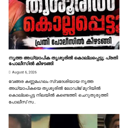
നൃത്ത അധ്യാപിക തൃശൂരിൽ കൊല്ലപ്പെട്ടു; പ്രതി
പോലീസിൽ കീഴടങ്ങി
August 6, 2026
വേങ്ങര കണ്ണമംഗലം സ്വദേശിയായ നൃത്ത
അധ്യാപികയെ തൃശൂരിൽ ലോഡ്ജ് മുറിയിൽ
കൊല്ലപ്പെട്ട നിലയിൽ കണ്ടെത്തി. ചെറുതുരുത്തി
പോലീസ് സ...