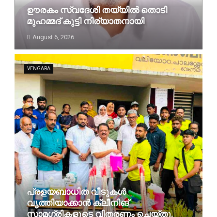
ഊരകം സ്വദേശി തയ്യിൽ തൊടി
മുഹമ്മദ് കുട്ടി നിര്യാതനായി
August 6, 2026
VENGARA
പ്രളയബാധിത വീടുകൾ
വൃത്തിയാക്കാൻ ക്ലീനിങ്
സാമഗ്രികളുടെ വിതരണം ചെയ്തു.