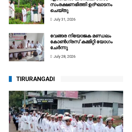
സംരക്ഷണഭിത്തി ഉദ്ഘാടനം
ചെയ്തു
July 31, 2026
വേങ്ങര നിയോജക മണ്ഡലം
കോൺഗ്രസ്‌ കമ്മിറ്റി യോഗം
ചേർന്നു
July 28, 2026
TIRURANGADI