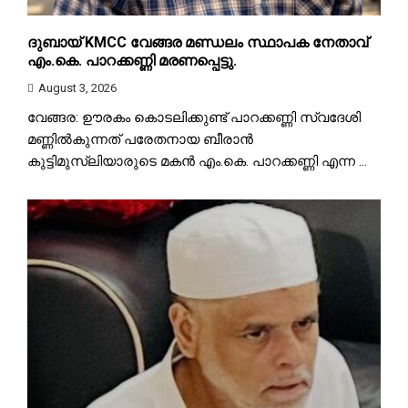
ദുബായ് KMCC വേങ്ങര മണ്ഡലം സ്ഥാപക നേതാവ്
എം.കെ. പാറക്കണ്ണി മരണപ്പെട്ടു.
August 3, 2026
വേങ്ങര: ഊരകം കൊടലിക്കുണ്ട് പാറക്കണ്ണി സ്വദേശി
മണ്ണിൽകുന്നത് പരേതനായ ബീരാൻ
കുട്ടിമുസ്ലിയാരുടെ മകൻ എം.കെ. പാറക്കണ്ണി എന്ന ...