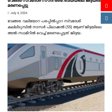
വേങ്ങര സ്വദേശി സൗദി അറേബ്യയിലെ ജിദ്ദയിൽ
മരണപ്പെട്ടു
July 4, 2026
വേങ്ങര: വലിയോറ പരപ്പിൽപ്പാറ സ്വദേശി
കല്ലിടുമ്പിൽ നാസർ പിലാക്കൽ (55) ആണ് ജിദ്ദയിലെ
അൽ-സാമിറിൽ വെച്ച് മരണപ്പെട്ടത്. ജിദ്ദയ...