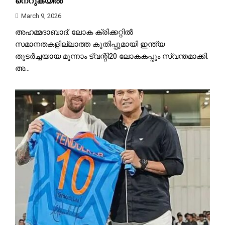
നെറുകയിൽ
March 9, 2026
അഹമ്മദാബാദ്: ലോക ക്രിക്കറ്റിൽ
സമാനതകളില്ലാത്ത കുതിപ്പുമായി ഇന്ത്യ
തുടർച്ചയായ മൂന്നാം ട്വന്റി20 ലോകകപ്പും സ്വന്തമാക്കി.
അ...