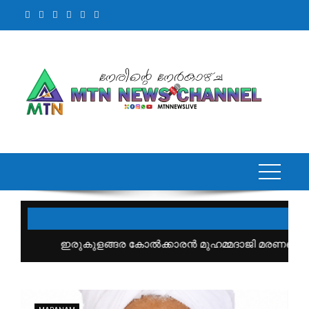
പെട്ടു