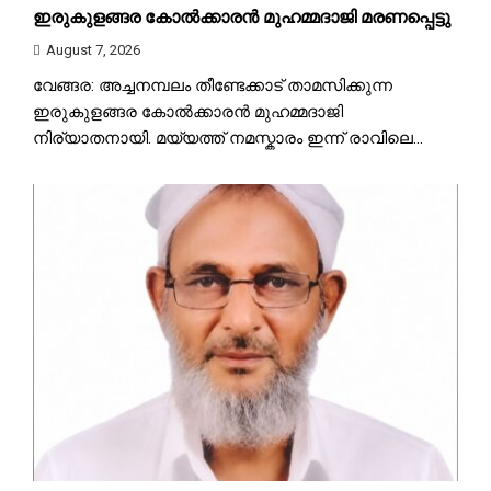
ഇരുകുളങ്ങര കോൽക്കാരൻ മുഹമ്മദാജി മരണപ്പെട്ടു
August 7, 2026
വേങ്ങര: അച്ചനമ്പലം തീണ്ടേക്കാട് താമസിക്കുന്ന
ഇരുകുളങ്ങര കോൽക്കാരൻ മുഹമ്മദാജി
നിര്യാതനായി. മയ്യത്ത് നമസ്കാരം ഇന്ന് രാവിലെ...