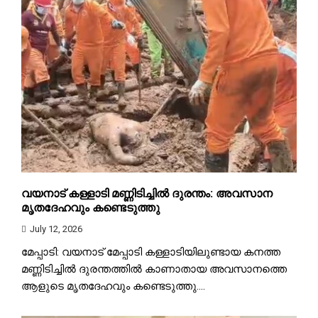
വയനാട് കള്ളാടി മണ്ണിടിച്ചിൽ ദുരന്തം: അവസാന
മൃതദേഹവും കണ്ടെടുത്തു
July 12, 2026
മേപ്പാടി: വയനാട് മേപ്പാടി കള്ളാടിയിലുണ്ടായ കനത്ത
മണ്ണിടിച്ചിൽ ദുരന്തത്തിൽ കാണാതായ അവസാനത്തെ
ആളുടെ മൃതദേഹവും കണ്ടെടുത്തു....