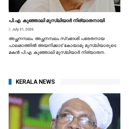
പി.എ. കുഞ്ഞാലി മുസ്‌ലിയാർ നിര്യാതനായി
July 31, 2026
അച്ഛനമ്പലം: അച്ഛനമ്പലം സ്വദേശി പരേതനായ
പാലമഠത്തിൽ അയനിക്കാട് കോയാമു മുസ്‌ലിയാരുടെ
മകൻ പി.എ. കുഞ്ഞാലി മുസ്‌ലിയാർ നിര്യാതന...
KERALA NEWS