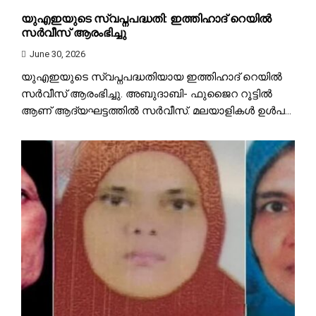
യുഎഇയുടെ സ്വപ്നപദ്ധതി: ഇത്തിഹാദ് റെയിൽ
സർവീസ് ആരംഭിച്ചു
June 30, 2026
യുഎഇയുടെ സ്വപ്നപദ്ധതിയായ ഇത്തിഹാദ് റെയിൽ
സർവീസ് ആരംഭിച്ചു. അബുദാബി- ഫുജൈറ റൂട്ടിൽ
ആണ് ആദ്യഘട്ടത്തിൽ സർവീസ്. മലയാളികൾ ഉൾപ...